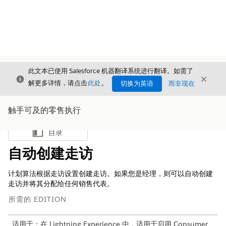
此文本已使用 Salesforce 机器翻译系统进行翻译。如需了
关闭
关闭
关闭
解更多详情，请点击
此处
。
切换为英语
而非现在
触手可及的零售执行
目录
显示目录
自动创建走访
计划算法根据走访设置创建走访。如果您是经理，则可以自动创建
走访并将其分配给任何销售代表。
所需的 EDITION
适用于：在 Lightning Experience 中，适用于启用 Consumer