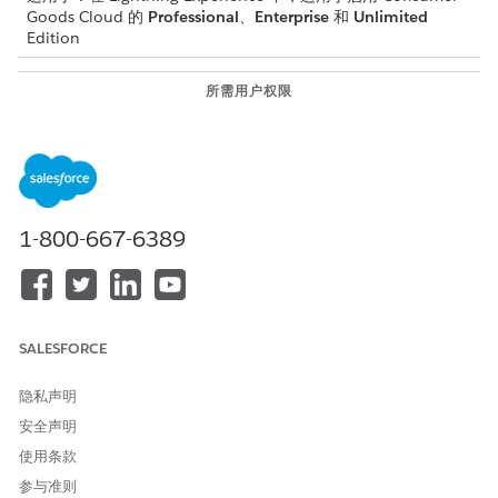
Goods Cloud 的
Professional
、
Enterprise
和
Unlimited
Edition
所需用户权限
自动创建走访：
CGCloud 销售用户
或者
CGCloud 零售销售用户和
CGCloud 零售用户
1-800-667-6389
根据客户走访设置，如果计划的走访日期与实际日期不同，系统将
在一周内创建多次走访。
为避免重复，自动走访计划流程将在创建走访前验证自动走访是否
创建当天用户、走访模板和客户。如果用户存在手动创建的走访，
SALESFORCE
并且在走访模板中选择检查重叠，系统会将新走访的状态选择为“未
计划”。“检查重叠”设置仅在桌面应用程序的自动走访计划期间验证
隐私声明
重叠走访。
安全声明
从应用程序启动器中，查找并选择
走访
。
使用条款
单击
走访计划
。
选择销售组织。
参与准则