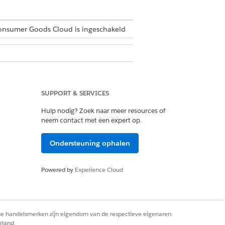
onsumer Goods Cloud is ingeschakeld
SUPPORT & SERVICES
r EN CGCloud Retail User
Hulp nodig? Zoek naar meer resources of
neem contact met een expert op.
Ondersteuning ophalen
in de instellingen van de afzonderlijke
Powered by
Experience Cloud
ndividuele gebruikersinstellingen,
rse handelsmerken zijn eigendom van de respectieve eigenaren.
oek.
rland