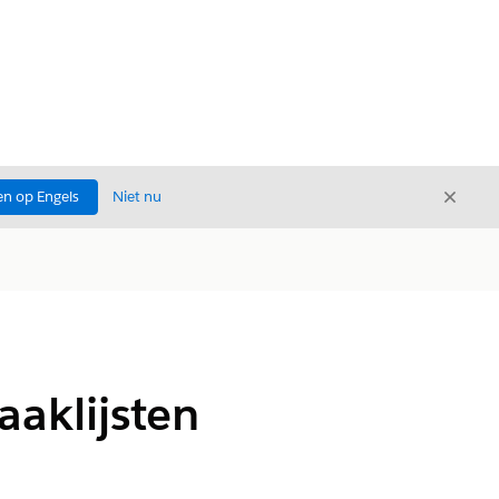
Sluite
n op Engels
Niet nu
Sluiten
aklijsten