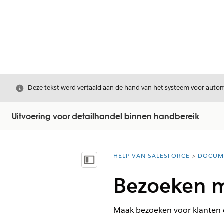
Sluiten
Deze tekst werd vertaald aan de hand van het systeem voor automa
Uitvoering voor detailhandel binnen handbereik
HELP VAN SALESFORCE
DOCUM
U bent hier:
Inhoudsopgave weergeven
Bezoeken m
Maak bezoeken voor klanten di