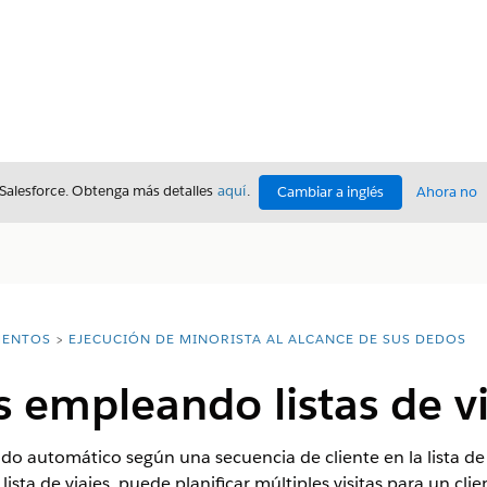
 Salesforce. Obtenga más detalles
aquí
.
Cambiar a inglés
Ahora no
ENTOS
EJECUCIÓN DE MINORISTA AL ALCANCE DE SUS DEDOS
as empleando listas de v
odo automático según una secuencia de cliente en la lista de
lista de viajes, puede planificar múltiples visitas para un cli