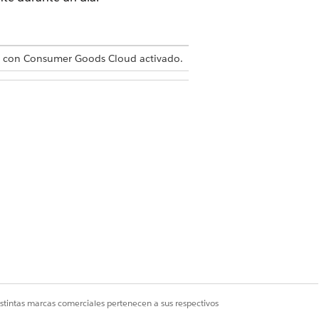
con Consumer Goods Cloud activado.
Cloud
stas de CGCloud Y Usuario
a lista de viajes.
la semana de acuerdo con la secuencia
istintas marcas comerciales pertenecen a sus respectivos
la organización de ventas.