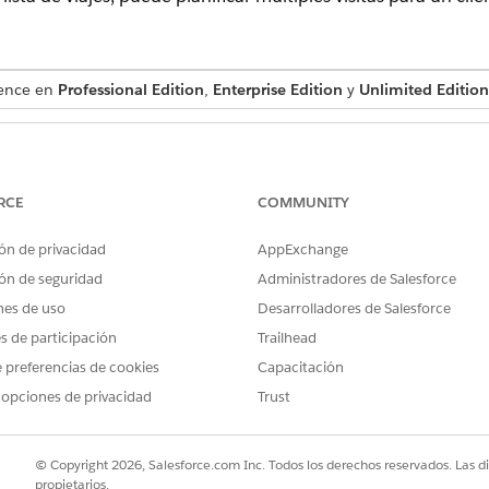
ience en
Professional Edition
,
Enterprise Edition
y
Unlimited Edition
PERMISOS DE USUARIO NECESARIOS
as de viajes:
Usuario de ventas de CG
RCE
COMMUNITY
O
Usuario de ventas minori
ón de privacidad
AppExchange
minorista de CGCloud
ón de seguridad
Administradores de Salesforce
nes de uso
Desarrolladores de Salesforce
n:
es de participación
Trailhead
stema crea llamadas para una fecha según la secuencia de clientes en l
 preferencias de cookies
Capacitación
l sistema crea llamadas para una semana de acuerdo con el día de 
 opciones de privacidad
Trust
s.
ción, busque y seleccione
Visitas
.
listas de viajes
© Copyright 2026, Salesforce.com Inc. Todos los derechos reservados. Las d
.
propietarios.
e viajes, el tipo, la fecha de creación de la visita y los detalles de 