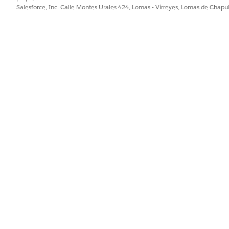
Salesforce, Inc. Calle Montes Urales 424, Lomas - Virreyes, Lomas de Chap
 lista de viajes y luego haga clic en
Generar visitas
.
PROBLEMA?
ejorar!