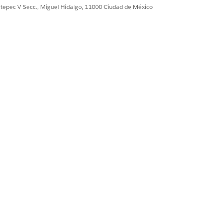
ultepec V Secc., Miguel Hidalgo, 11000 Ciudad de México
Sí
No