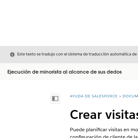
Cerrar
Este texto se tradujo con el sistema de traducción automática de
Ejecución de minorista al alcance de sus dedos
AYUDA DE SALESFORCE
DOCUM
Usted está aquí:
Mostrar índice de materias
Crear visit
Puede planificar visitas en m
configuración de cliente de la 