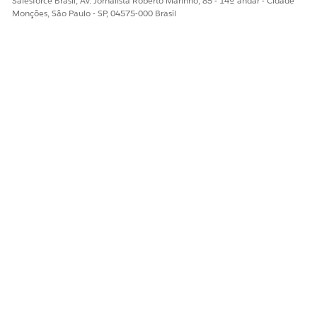
Salesforce Brasil, Av. Jornalista Roberto Marinho, 85 - 14º andar - Cidade
Monções, São Paulo - SP, 04575-000 Brasil