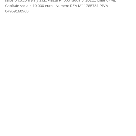
salesforce.com Italy S.r.l., Piazza Filippo Meda 5, 20121 Milano (MI)
Capitale sociale 10.000 euro - Numero REA MI-1785731 P.IVA
04959160963