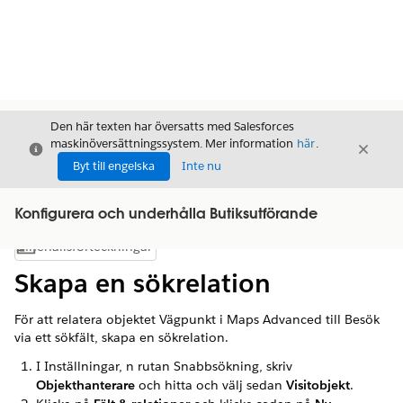
Den här texten har översatts med Salesforces
maskinöversättningssystem. Mer information
här
.
Stäng
Stäng
Stäng
Byt till engelska
Inte nu
Konfigurera och underhålla Butiksutförande
Innehållsförteckningar
Visa innehållsförteckning
Skapa en sökrelation
För att relatera objektet Vägpunkt i Maps Advanced till Besök
via ett sökfält, skapa en sökrelation.
I Inställningar, n rutan Snabbsökning, skriv
Objekthanterare
och hitta och välj sedan
Visitobjekt
.