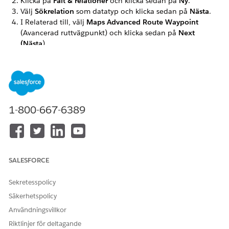
Klicka på
Fält & relationer
och klicka sedan på
Ny
.
Välj
Sökrelation
som datatyp och klicka sedan på
Nästa
.
I Relaterad till, välj
Maps Advanced Route Waypoint
(Avancerad ruttvägpunkt) och klicka sedan på
Next
(Nästa
).
Ange
som fältetikett.
Maps Advanced Route Waypoint
Ange
som fältnamn.
WA_AdvRouteWaypoint
Klicka på
Nästa
.
Välj fältnivåsäkerhet, sidlayout och egna relaterade fält
och spara sedan dina ändringar.
1-800-667-6389
LÖSTE DENNA ARTIKEL DITT PROBLEM?
Berätta för oss vad vi kan förbättra!
SALESFORCE
Ja
Nej
Sekretesspolicy
Säkerhetspolicy
Användningsvillkor
Riktlinjer för deltagande