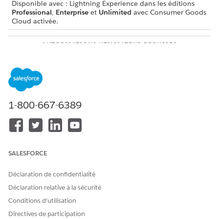
Disponible avec : Lightning Experience dans les éditions
Professional
,
Enterprise
et
Unlimited
avec Consumer Goods
Cloud activée.
AUTORISATIONS UTILISATEUR REQUISES
Pour créer des visites
CGCloud Sales User
multiples :
OU
Utilisateur de CGCloud
Retail Sales ET Utilisateur de
1-800-667-6389
CGCloud Retail
Le système détermine l'heure d'une visite en fonction des
critères suivants :
L’heure que vous avez saisie dans les paramètres
SALESFORCE
utilisateur de l’organisation commerciale.
Si vous n'avez pas saisi l'heure, le système prend en
Déclaration de confidentialité
compte l'heure saisie dans les paramètres de l'utilisateur
Déclaration relative à la sécurité
individuel.
Conditions d’utilisation
Si vous n'avez pas saisi l'heure dans les paramètres
utilisateur de l'organisation commerciale et les paramètres
Directives de participation