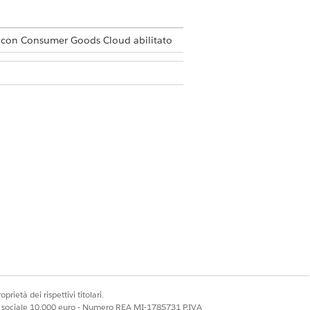
con Consumer Goods Cloud abilitato
te vendita CGCloud)
 E CGCloud Retail User (Utente
oud)
tente.
stazioni del singolo utente, il sistema
prietà dei rispettivi titolari.
dello di visita.
ale sociale 10.000 euro - Numero REA MI-1785731 P.IVA