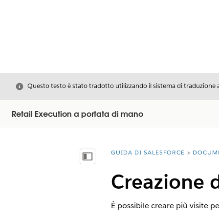
Chiudi
Questo testo è stato tradotto utilizzando il sistema di traduzione 
Retail Execution a portata di mano
GUIDA DI SALESFORCE
DOCUM
Ti trovi qui:
Mostra sommario
Creazione di
È possibile creare più visite p