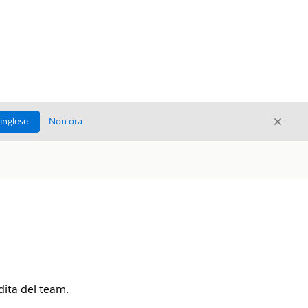
Chiud
'inglese
Non ora
Chiudi
ndita del team.