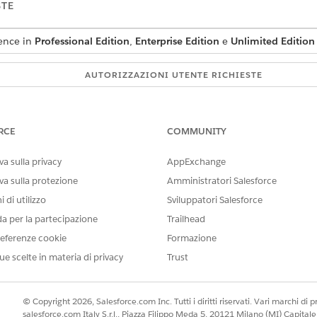
STE
ience in
Professional Edition
,
Enterprise Edition
e
Unlimited Edition
AUTORIZZAZIONI UTENTE RICHIESTE
CGCloud Sales User (Uten
O
RCE
COMMUNITY
CGCloud Retail Sales User
vendita al dettaglio CGCl
a sulla privacy
AppExchange
va sulla protezione
Amministratori Salesforce
 visita utilizzando i criteri seguenti:
 di utilizzo
Sviluppatori Salesforce
oni utente dell'organizzazione di vendita.
da per la partecipazione
Trailhead
 il sistema considera l'ora immessa nelle impostazioni del singolo u
eferenze cookie
Formazione
elle impostazioni utente dell'organizzazione di vendita e nelle impo
ue scelte in materia di privacy
Trust
 impostazioni personalizzate.
trovare e selezionare
Visite
.
ts
(Nuove visite multiple).
© Copyright 2026, Salesforce.com Inc. Tutti i diritti riservati. Vari marchi di pro
l'utente, la città, la data di creazione della visita e i dettagli del mo
salesforce.com Italy S.r.l., Piazza Filippo Meda 5, 20121 Milano (MI) Capit