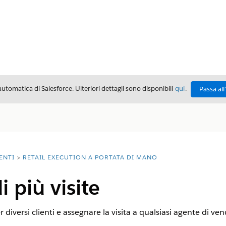
automatica di Salesforce. Ulteriori dettagli sono disponibili
qui
.
Passa all
ENTI
RETAIL EXECUTION A PORTATA DI MANO
 più visite
er diversi clienti e assegnare la visita a qualsiasi agente di ve