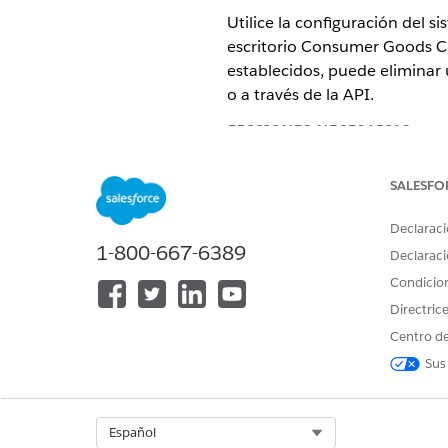
Utilice la configuración del s
escritorio Consumer Goods Clo
establecidos, puede eliminar u
o a través de la API.
EDICIONES NECESARIAS
Para eliminar visitas, debe te
SALESFO
Disponible en: Lightning Experi
Declaraci
1-800-667-6389
Disponible en: Ediciones
Enterp
Declaraci
Condicio
Directric
Para eliminar visitas:
Centro de
Sus
Select Org
Español
Puede eliminar una visita com