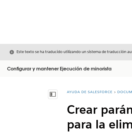
Cerrar
Este texto se ha traducido utilizando un sistema de traducción a
Configurar y mantener Ejecución de minorista
AYUDA DE SALESFORCE
DOCUM
Usted está aquí:
Mostrar índice de materias
Crear parám
para la eli