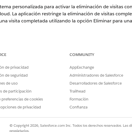
istema personalizada para activar la eliminación de visitas c
ud. La aplicación restringe la eliminación de visitas compl
na visita completada utilizando la opción Eliminar para una v
ner la licencia de conjunto de permisos Visita de industrias.
RCE
COMMUNITY
ence
ón de privacidad
AppExchange
rise
y
Unlimited
que tienen Consumer Goods Cloud activado
ón de seguridad
Administradores de Salesforce
nes de uso
Desarrolladores de Salesforce
PERMISOS DE USUARIO NECESARIOS
es de participación
Trailhead
Administrador comercial
 preferencias de cookies
Formación
 opciones de privacidad
Confianza
O
Administrador comercial 
© Copyright 2026, Salesforce.com Inc. Todos los derechos reservados. Las d
pletada solo si se cumplen estas condiciones:
propietarios.