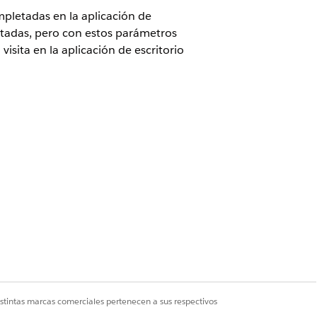
ompletadas en la aplicación de
etadas, pero con estos parámetros
isita en la aplicación de escritorio
 de CGCloud
minorista de CGCloud
istintas marcas comerciales pertenecen a sus respectivos