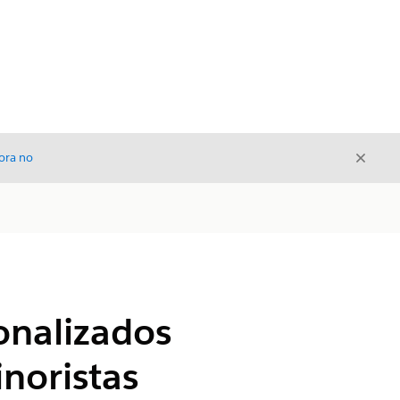
Cerrar
ora no
Cerrar
onalizados
inoristas