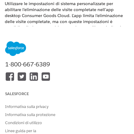
Utilizzare le impostazioni di sistema personalizzate per
abilitare l'eliminazione delle visite completate nell'app
desktop Consumer Goods Cloud. L'app limita l'eliminazione
delle visite completate, ma con queste impostazioni è
possibile eliminare una visita completata utilizzando l'opzione
Elimina per una visita nell'app desktop o tramite l'API.
VERSIONI (EDITION) RICHIESTE
Per eliminare le visite, è necessario disporre della licenza
insieme di autorizzazioni Visita settori.
1-800-667-6389
Disponibile in: Lightning Experience
Disponibile in:
Enterprise
Edition e
Unlimited
Edition con
Consumer Goods Cloud abilitato
SALESFORCE
AUTORIZZAZIONI UTENTE RICHIESTE
Informativa sulla privacy
Per eliminare le visite:
CGCloud Business Admin
Informativa sulla protezione
(Amministratore aziendale
Condizioni di utilizzo
CGCloud)
Linee guida per la