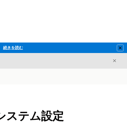
続きを読む
Clo
閉じ
閉じる
システム設定