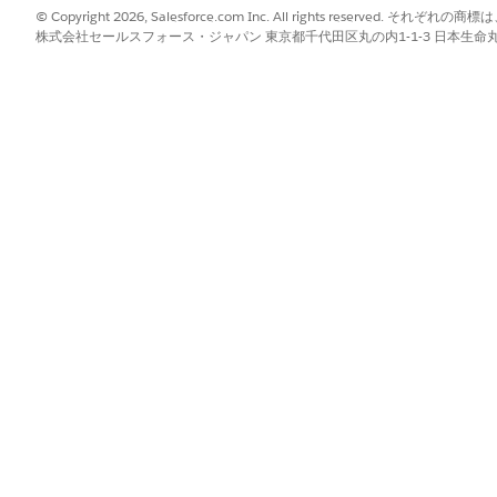
み、完了した訪問を削除できます。
© Copyright 2026, Salesforce.com Inc. All rights reserve
株式会社セールスフォース・ジャパン 東京都千代田区丸の内1-1-3 日本生命丸の内ガ
が、訪問完了日と現在の日付の差より小さい。
設定の値は True です。
つけて選択します。
の横にある [
管理]
リンクをクリックします。
クリックします。
」と入力します。
ete_Completed_Visit
Visit カスタム設定では、訪問テンプレートの [削除を許可] フラグが考慮
力します。
リックします。
と入力します。
_of_Visit」
できる日数を入力します。
ンに含まれていた完了した訪問を削除するには、[Age_of_Visit] 設
eted_Visit] 値を True に設定して、1 年以上前に完了した訪問のみ
を削除できます。