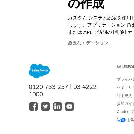
の作成
カスタム システム設定を使用して
します。アプリケーションで
または API で訪問の [削
必要なエディション
訪問を削除するには、「業種
SALESFO
使用可能なインターフェース: Lightni
使用可能なエディション: Consume
プライバ
0120-733-257 | 03-4222-
セキュリ
1000
利用規約
参加ガイ
訪問を削除する
Cooki
お