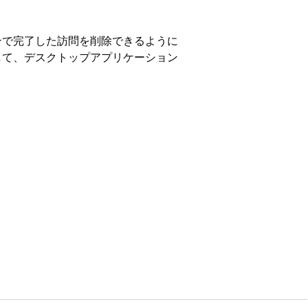
ーションで完了した訪問を削除できるように
して、デスクトップアプリケーション
ited
Edition
min (CGCloud ビジネス管理者)
ネス管理者