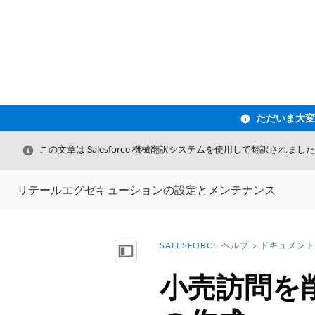
閉じる
この文章は Salesforce 機械翻訳システムを使用して翻訳されまし
リテールエグゼキューションの設定とメンテナンス
SALESFORCE ヘルプ
ドキュメント
詳細情報:
目次を表示
小売訪問を