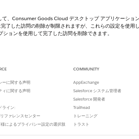
、Consumer Goods Cloud デスクトップ アプリケ
は完了した訪問の削除が制限されますが、これらの設定を使用
除] オプションを使用して完了した訪問を削除できます。
訪問」権限セットライセンスが必要です。
RCE
COMMUNITY
ng Experience
r Goods Cloud が有効になっている
Enterprise
Edition および
Unlim
シーに関する声明
AppExchange
ティに関する声明
Salesforce システム管理者
必要なユーザー権限
Salesforce 開発者
ドライン:
Trailhead
CGCloud Business Ad
e プリファレンスセンター
トレーニング
または
客様によるプライバシー設定の選択肢
トラスト
CGCloud リテールビジ