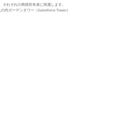
d. それぞれの商標は、それぞれの商標所有者に帰属します。
ーデンタワー（Salesforce Tower）
されず、フラグの状況に関係なく完了した訪問が削
定の値を 365 日に更新し、
が削除の対象になるようにします。この設定により、