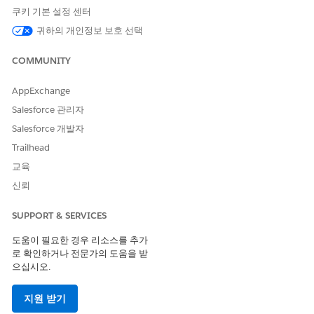
Unlimited
Edition
쿠키 기본 설정 센터
귀하의 개인정보 보호 선택
필요한 사용자 권한
COMMUNITY
방문 삭제:
CGCloud 비즈니스 관리자
AppExchange
OR
CGCloud 리테일 비즈니스 관
Salesforce 관리자
리자
Salesforce 개발자
다음 조건이 충족된 경우에만 완료된 방문을 삭제할 수 있습니다.
Trailhead
교육
Age_of_Visit 설정의 값은 방문 완료 날짜와 현재 날짜 간의 차
이보다 작습니다.
신뢰
Delete_Completed_Visit 설정의 값은 True입니다.
방문에 액세스할 수 있습니다.
SUPPORT & SERVICES
설정에서
사용자 정의 설정을
찾아서 선택합니다.
도움이 필요한 경우 리소스를 추가
시스템 설정을 찾고 옆에 있는
관리
링크를 클릭합니다.
로 확인하거나 전문가의 도움을 받
으십시오.
설정을 추가하려면
새로 만들기
를 클릭합니다.
새 설정의 이름으로
를 입력합니다.
Delete_Completed_Visit
Delete_Completed_Visit 사용자 정의 설정은 방문 템플릿에서
지원 받기
허용된 삭제 플래그를 고려하지 않으며 플래그 상태에 관계없이