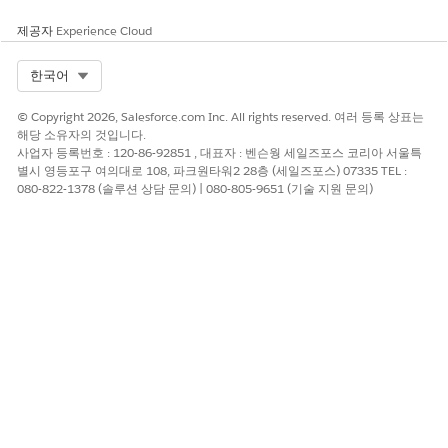
완료된 방문을 삭제합니다.
제공자
Experience Cloud
설정의 값으로
를 입력합니다.
True
변경 사항을 저장합니다.
Select Org
한국어
시스템 설정에서
새로 만들기
를 클릭합니다.
새 설정의 이름으로
를 입력합니다.
Age_of_Visit
© Copyright 2026, Salesforce.com Inc. All rights reserved. 여러 등록 상표는
값에 완료된 방문을 삭제할 수 있는 일수를 입력합니다.
해당 소유자의 것입니다.
변경 사항을 저장합니다.
사업자 등록번호 : 120-86-92851 , 대표자 : 벤슨웡 세일즈포스 코리아 서울특
별시 영등포구 여의대로 108, 파크원타워2 28층 (세일즈포스) 07335 TEL :
080-822-1378 (솔루션 상담 문의) | 080-805-9651 (기술 지원 문의)
1년 이상 앱에 있는 완료된 방문을 삭제하려면 Age_of_Visit
예
설정의 값을 365일로 업데이트하고 Delete_Completed_Visit
값을 True로 설정하여 1년 이상 전에 완료된 방문만 삭제로 간주
되도록 합니다. 이 구성을 사용하면 연령 기준을 충족하는 방문
을 삭제할 수 있습니다.
이 기사를 통해 문제를 해결했습니까?