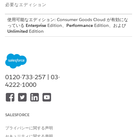
必要なエディション
使用可能なエディション: Consumer Goods Cloud が有効にな
っている
Enterprise
Edition、
Performance
Edition、および
Unlimited
Edition
必要なユーザー権限
モバイル関連項目を定義する
CGCloud Business Admin
(CGCloud ビジネス管理者)
または
0120-733-257 | 03-
CGCloud リテールビジネス管
4222-1000
理者
同期エンジンとデバイスのパフォーマンスおよびデータストレー
ジを最適化するには、モバイルアプリケーションに必要な項目の
みをモバイルデバイスに同期します。たとえば、営業担当は、プ
SALESFORCE
ラットフォーム ダッシュボードのレポートで使用されるフィール
ドや、モバイル アプリケーションで使用できない AppExchange
アプリケーションのフィールドを必要としません。モバイルアプ
プライバシーに関する声明
リケーションでオブジェクトの項目のほんの一部しか使用してい
セキュリティに関する声明