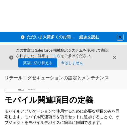
ただいま大変多くのお問い合わせをいただいており、ご連絡までにお時間を頂戴しております
続きを読む
Clo
この文章は Salesforce 機械翻訳システムを使用して翻訳
されました。詳細は
こちら
をご参照ください。
閉じる
閉じ
閉じる
英語に切り替える
今はしません
リテールエグゼキューションの設定とメンテナンス
目次
目次を表示
モバイル関連項目の定義
モバイルアプリケーションで使用するために必要な項目のみを同
期します。モバイル関連項目を項目セットに追加することで、オ
ブジェクトをモバイルデバイスに簡単に同期できます。