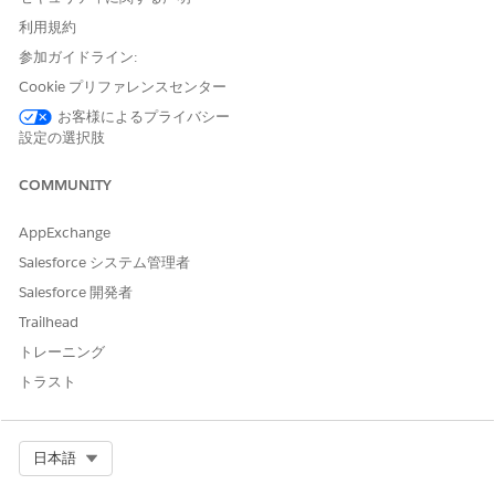
ない場合は、項目セットでその項目のみをモバイルアプリケーシ
利用規約
ョンに関連する項目として定義します。
参加ガイドライン:
オブジェクト管理設定から、モバイルデバイスに同期するオブ
Cookie プリファレンスセンター
ジェクトを開きます。
[Field Sets (項目セット)] セクションで、[
新規]
をクリックし
お客様によるプライバシー
設定の選択肢
ます。
[項目セットの表示ラベル] および [項目セット名] フィールド
COMMUNITY
に、「
と入力します。
MobilityRelevant」
[使用場所] に、「
fields related for the
Used to define
mobile application」と入力します。
AppExchange
モバイルデバイスに同期するフィールドを [
フィールドセット
Salesforce システム管理者
内
] ボックスにドラッグアンドドロップします。
Salesforce 開発者
変更を保存します。
Trailhead
トレーニング
トラスト
この記事で問題は解決されましたか?
ご意見をお待ちしております。
Select Org
日本語
はい
いいえ