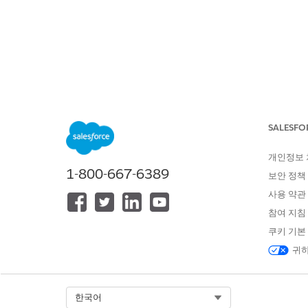
SALESFORCE 도움말
문서
리테일
위치:
목차 표시
모바일 관련
SALESFO
개인정보
모바일 앱에서 사용하는 데 필요
1-800-667-6389
보안 정책
화할 수 있습니다.
사용 약관
필수 EDITION
참여 지침
쿠키 기본
지원 제품: Consumer Goods C
귀하
Select Org
한국어
모바일 관련 필드 정의