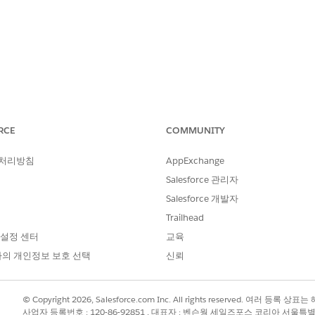
 익스큐션 설정 및 서비스 점검
 필드 정의
RCE
COMMUNITY
 처리방침
AppExchange
한 필드만 동기화합니다. 필드 집합에 모바일 관련 필드를 추가
Salesforce 관리자
Salesforce 개발자
Trailhead
 설정 센터
교육
loud가 활성화된
Enterprise
,
Performance
,
Unlimited
Edition
의 개인정보 보호 선택
신뢰
필요한 사용자 권한
© Copyright 2026, Salesforce.com Inc. All rights reserved. 여러 등
CGCloud 비즈니스 관리자
사업자 등록번호 : 120-86-92851 , 대표자 : 벤슨웡 세일즈포스 코리아 서울특