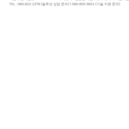
TEL : 080-822-1378 (솔루션 상담 문의) | 080-805-9651 (기술 지원 문의)
OR
CGCloud 리테일 비즈니스
데이터 저장소를 최적화하려면 모바일 앱에 필요한 필드만 모바일 
 보고서에 사용되는 필드 또는 모바일 앱에서 사용할 수 없는 Ap
개체의 작은 하위 집합 필드만 사용하는 경우 필드 집합에서 모바
에 동기화할 개체를 엽니다.
기
를 클릭합니다.
 이름 필드에
.
MobilityRelevant를 입력합니다
련된 필드를 정의하는 데
.
사용됨을 입력합니다
를
필드 집합
상자에 끌어서 놓습니다.
?