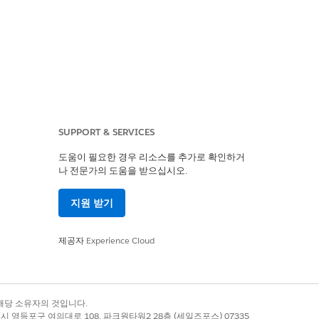
SUPPORT & SERVICES
도움이 필요한 경우 리소스를 추가로 확인하거
나 전문가의 도움을 받으십시오.
하여 모바일 장치에 개체를 쉽게 동기
지원 받기
제공자
Experience Cloud
록 상표는 해당 소유자의 것입니다.
별시 영등포구 여의대로 108, 파크원타워2 28층 (세일즈포스) 07335