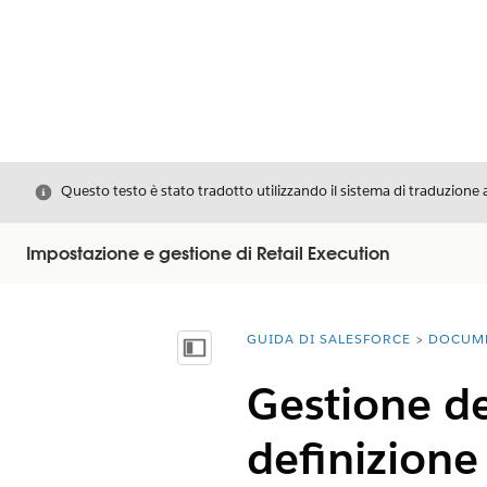
Chiudi
Questo testo è stato tradotto utilizzando il sistema di traduzione 
Impostazione e gestione di Retail Execution
GUIDA DI SALESFORCE
DOCUM
Ti trovi qui:
Mostra sommario
Gestione de
definizione