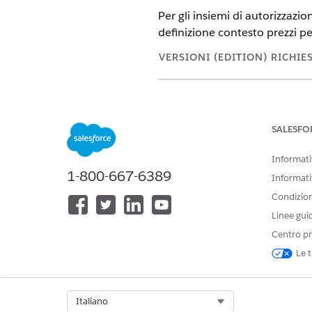
Per gli insiemi di autorizzazi
definizione contesto prezzi per
VERSIONI (EDITION) RICHIE
Disponibile in: Lightning Exper
SALESFO
Per aggiornare le autorizzazioni
Informativ
1-800-667-6389
Informati
Condizioni
Linee gui
Centro pr
Aggiornare questi insiemi di autor
Le t
INSIEME DI
AUTORIZZA
AUTORIZZAZION
I
CREA
Select Org
Italiano