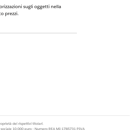
rizzazioni sugli oggetti nella
to prezzi.
con Consumer Goods Cloud abilitato
(Amministratore aziendale
 Admin
MODIFICA TUTTI
VISUALIZZA
I RECORD
TUTTI I RECORD
prietà dei rispettivi titolari.
ale sociale 10.000 euro - Numero REA MI-1785731 P.IVA