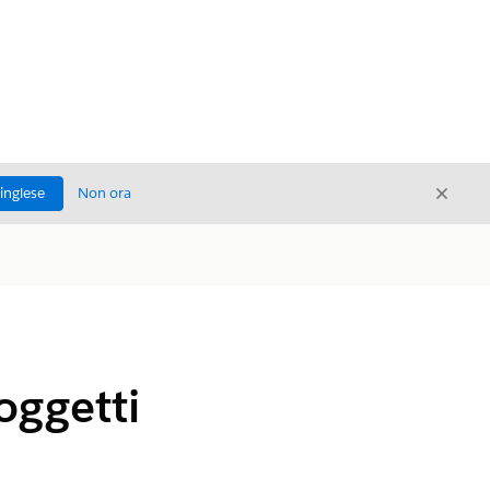
Chiud
'inglese
Non ora
Chiudi
oggetti