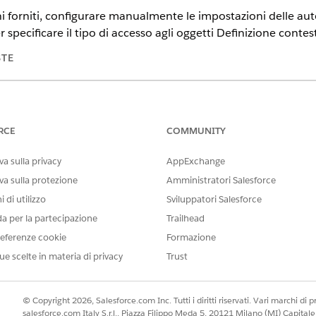
oni forniti, configurare manualmente le impostazioni delle auto
 specificare il tipo di accesso agli oggetti Definizione contes
STE
ience in
Professional Edition
,
Enterprise Edition
e
Unlimited Edition
AUTORIZZAZIONI UTENTE RICHIESTE
RCE
COMMUNITY
 oggetto:
CGCloud Business Admin 
a sulla privacy
AppExchange
CGCloud)
va sulla protezione
Amministratori Salesforce
O
 di utilizzo
Sviluppatori Salesforce
CGCloud Retail Business
da per la partecipazione
Trailhead
eferenze cookie
Formazione
izzazioni dell'oggetto definizione contesto prezzi:
ue scelte in materia di privacy
Trust
ZIONI SUGLI OGGETTI
ELIMINA
MODIFICA
LETTURA
© Copyright 2026, Salesforce.com Inc. Tutti i diritti riservati. Vari marchi di pro
salesforce.com Italy S.r.l., Piazza Filippo Meda 5, 20121 Milano (MI) Capit