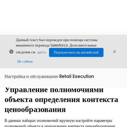
Данный текст был переведен при помощи системы
машинного перевода Salesforce. Дополнительные
Закрыть
Закры
сведения см.
здесь
.
Переключить на английский
Закрыт
Не сейчас
Настройка и обслуживание Retail Execution
Содержание
Показать содержание
Управление полномочиями
объекта определения контекста
ценообразования
В данных наборах полномочий вручную настройте параметры
полномочий объекта в определении контекста ценообразования,