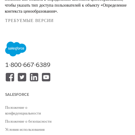
чтобы указать тип доступа пользователей к объекту «Определение
контекста ценообразования».
ТРЕБУЕМЫЕ ВЕРСИИ
Доступно в версиях: Lightning Experience в выпусках
Professional
Edition,
Enterprise
и
Unlimited
Edition с
включенным Consumer Goods Cloud
НЕОБХОДИМЫЕ ПОЛНОМОЧИЯ ПОЛЬЗОВАТЕЛЯ
1-800-667-6389
Для обновления полномочий
Бизнес-администратор
объекта:
CGCloud
ИЛИ
Бизнес-администратор
SALESFORCE
CGCloud Retail
Положение о
Обновите данные наборы полномочий объекта определения
конфиденциальности
контекста ценообразования:
Положение о безопасности
НАБО
ПОЛНОМОЧИЯ ОБЪЕКТА
Условия использования
Р