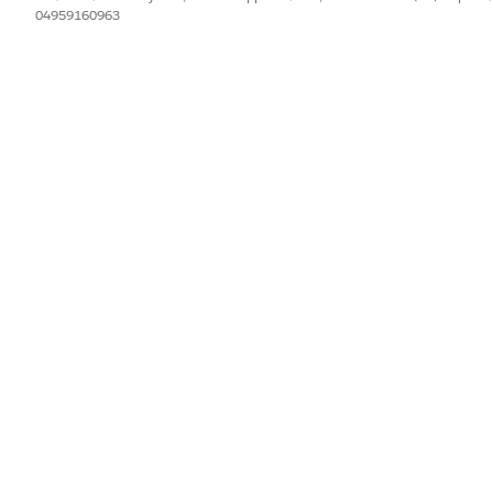
04959160963
IL PROBLEMA?
orare!