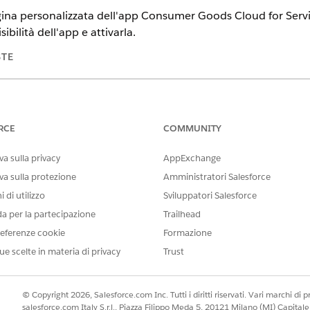
ina personalizzata dell'app Consumer Goods Cloud for Service
ibilità dell'app e attivarla.
STE
ience in
Enterprise Edition
,
Performance Edition
e
Unlimited Editio
for Sales e Service abilitati
RCE
COMMUNITY
AUTORIZZAZIONI UTENTE RICHIESTE
a sulla privacy
AppExchange
ightning nel Generatore di app
Personalizza applicazione
va sulla protezione
Amministratori Salesforce
 di utilizzo
Sviluppatori Salesforce
erca veloce, immettere
e seleziona
Generatore di app Lightning
da per la partecipazione
Trailhead
nel servizio, fare clic su
Clona
.
eferenze cookie
Formazione
ue scelte in materia di privacy
Trust
finita app
e fare clic su
Assegna come impostazione predefinita a
eata e fare clic su
Avanti
.
© Copyright 2026, Salesforce.com Inc. Tutti i diritti riservati. Vari marchi di pro
salesforce.com Italy S.r.l., Piazza Filippo Meda 5, 20121 Milano (MI) Capit