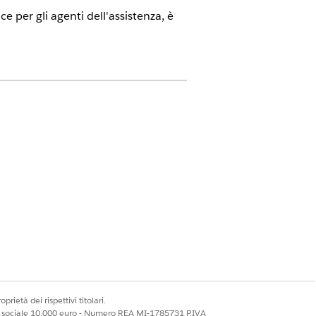
 per gli agenti dell'assistenza, è
n
con Consumer Goods Cloud for
re
Generatore di app Lightning
.
pp
.
prietà dei rispettivi titolari.
ale sociale 10.000 euro - Numero REA MI-1785731 P.IVA