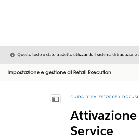
Chiudi
Questo testo è stato tradotto utilizzando il sistema di traduzione 
Impostazione e gestione di Retail Execution
GUIDA DI SALESFORCE
DOCUM
Ti trovi qui:
Mostra sommario
Attivazion
Service