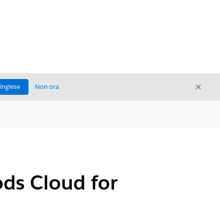
Chiud
'inglese
Non ora
Chiudi
ds Cloud for