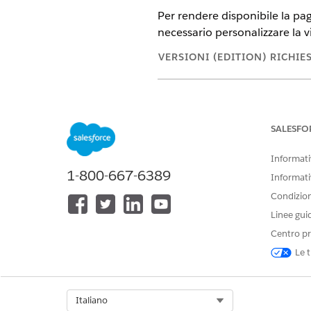
Per rendere disponibile la pag
necessario personalizzare la vis
VERSIONI (EDITION) RICHIE
Disponibile in: Lightning Exper
Service e Consumer Goods Cloud 
SALESFO
Informativ
Per creare e salvare le pagine L
1-800-667-6389
Lightning:
Informati
Condizioni
Da Imposta, nella casella Ric
Linee gui
Accanto ad Account Eccellenza 
Salvare il proprio lavoro. .
Centro pr
Fare clic su
Attiva
.
Le t
Scegliere
Impostazione prede
Selezionare l'app Lightning cr
Salvare le modifiche.
Select Org
Italiano