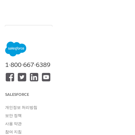
목차
목차 표시
Consumer Goods Cloud
Service 앱 활성화
1-800-667-6389
서비스 에이전트의 사용자 정의 Consumer Goods Cloud Service
앱 페이지 사용을 지원하려면 앱 가시성을 사용자 정의하고 활성화
해야 합니다.
필수 EDITION
SALESFORCE
지원 제품: 이번 변경 사항은 Consumer Goods Cloud Service,
Consumer Goods Cloud Sales 및 Service가 활성화된
개인정보 처리방침
Enterprise
,
Performance
,
Unlimited
Edition의 Lightning
보안 정책
Experience에 적용됩니다.
사용 약관
참여 지침
필요한 사용자 권한