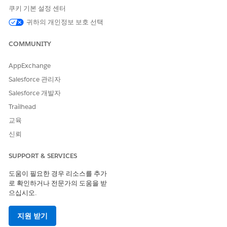
쿠키 기본 설정 센터
Lightning 앱 빌더에서
응용 프로그램 사용자 정의
귀하의 개인정보 보호 선택
Lightning 페이지 만들기 및 저
장:
COMMUNITY
설정에서 빠른 찾기 상자에
를 입력하고
Lightning 앱 빌더
Lightning 앱 빌더
를 선택합니다.
AppExchange
Service Excellence 계정 옆에 있는
복제
를 클릭합니다.
Salesforce 관리자
작업을 저장합니다. .
Salesforce 개발자
활성화
를 클릭합니다.
Trailhead
앱 기본값
을 선택하고
앱 기본값으로 할당
을 클릭합니다.
생성한 Lightning 앱을 선택하고
다음
을 클릭합니다.
교육
변경 사항을 저장합니다.
신뢰
SUPPORT & SERVICES
이 기사를 통해 문제를 해결했습니까?
도움이 필요한 경우 리소스를 추가
로 확인하거나 전문가의 도움을 받
개선을 위한 의견을 보내주세요.
으십시오.
예
아니요
지원 받기