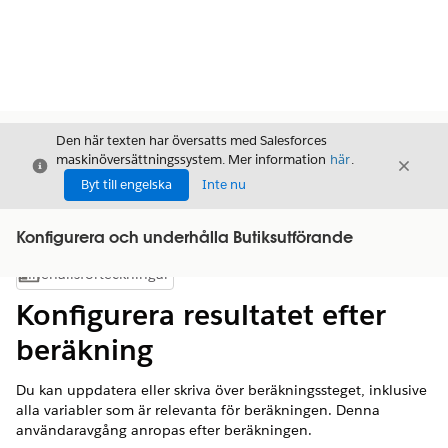
Den här texten har översatts med Salesforces
maskinöversättningssystem. Mer information
här
.
Stäng
Stäng
Stäng
Byt till engelska
Inte nu
Konfigurera och underhålla Butiksutförande
Innehållsförteckningar
Visa innehållsförteckning
Konfigurera resultatet efter
beräkning
Du kan uppdatera eller skriva över beräkningssteget, inklusive
alla variabler som är relevanta för beräkningen. Denna
användaravgång anropas efter beräkningen.