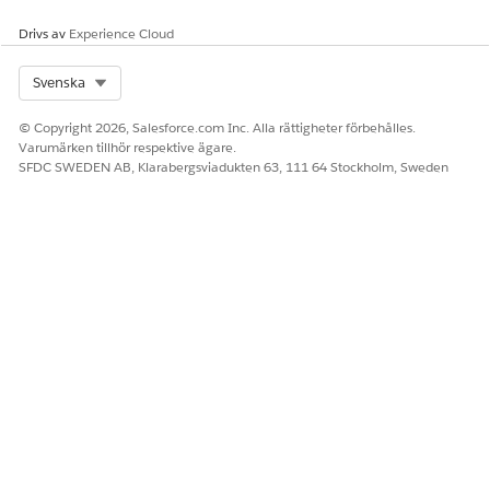
Drivs av
Experience Cloud
3
Stänga
växeluttrycket
Select Org
Svenska
}

och returnera
returvariabeln
© Copyright 2026, Salesforce.com Inc. Alla rättigheter förbehålles.
Varumärken tillhör respektive ägare.
SFDC SWEDEN AB, Klarabergsviadukten 63, 111 64 Stockholm, Sweden
Sök upp och öppna
Beräkningsscheman
från
Appstartaren.
Välj ett beräkningsschema och klicka på
Redigera
.
I sektionen Steg i beräkningsschema, välj ett
beräkningssteg att tillämpa för denna användaravgång.
Till exempel är ovanstående användaravgångsinnehåll för
kundcasesteg 100.
I sektionen Användarutgång, ange användarens utgångs-
ID för att tillämpa användarutgången på beräkningen. Till
exempel är användarens utgångs-ID för kundcasesteg 100
100 100_CalcResult_BasePrice_ext.
Klicka på
Spara
.