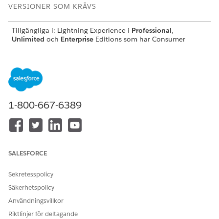
VERSIONER SOM KRÄVS
Tillgängliga i: Lightning Experience i
Professional
,
Unlimited
och
Enterprise
Editions som har Consumer
Goods Cloud aktiverat.
ANVÄNDARBEHÖRIGHETER SOM KRÄVS FÖR ATT
Konfigurera användaravslut:
CGCloud Business Admin
1-800-667-6389
ELLER
CGCloud-
butiksadministratör
Sök upp och öppna
Användaravslut
från Appstartaren.
SALESFORCE
Klicka på
Ny
I rullmenyn Typ, välj
Konfigurera efter beräkningsresultat
.
Sekretesspolicy
Klicka på
Spara
.
Klicka på fliken
Relaterat
och sedan på
Ny
.
Säkerhetspolicy
Ange sökfrågan.
Användningsvillkor
Använd flera poster för att lämna innehåll för att
Riktlinjer för deltagande
strukturera koden. Du kan till exempel strukturera