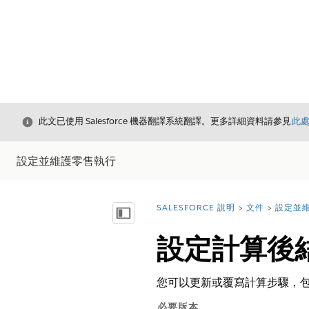
結束
此文已使用 Salesforce 機器翻譯系統翻譯。更多詳細資料請參見
此
設定並維護零售執行
SALESFORCE 說明
文件
設定並
您位於此處：
顯示目錄
設定計算後
您可以更新或覆寫計算步驟，
必要版本