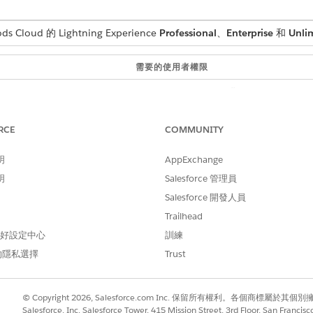
loud 的 Lightning Experience
Professional
、
Enterprise
和
Unli
需要的使用者權限
CGCloud 業務管理員
或
RCE
COMMUNITY
CGCloud 零售業務管理員
明
AppExchange
選取「
使用者結束
」。
明
Salesforce 管理員
「
設定計算後結果
」。
Salesforce 開發人員
Trailhead
按一下「
新增
」。
 偏好設定中心
訓練
建構程式碼。例如，建構內容，讓一個記錄保留傳回變數名稱和切換陳述
的隱私選擇
Trust
記錄以傳回結果或變數。
使用者結束內容
描述
© Copyright 2026, Salesforce.com Inc. 保留所有權利。各個商標屬於其個
Salesforce, Inc. Salesforce Tower, 415 Mission Street, 3rd Floor, San Francis