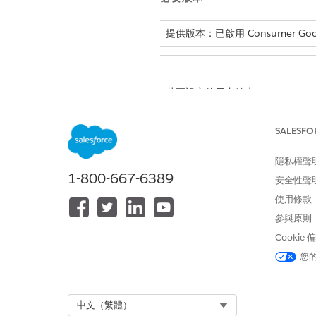
提供版本：已啟用 Consumer Goods C
若要設定使用者結束：
SALESFO
隱私權聲
進入 App Launcher，尋找並
1-800-667-6389
安全性聲
按一下「
新增
」
從「類型」下拉式清單中，選取
使用條款
按一下「
儲存
」。
參與原則
按一下「
相關
」索引標籤，然後
Cookie
輸入查詢。
使用多個使用者結束內容記錄來
您
結束識別碼的邏輯，以及另一個
排序順序
Select Org
中文（繁體）