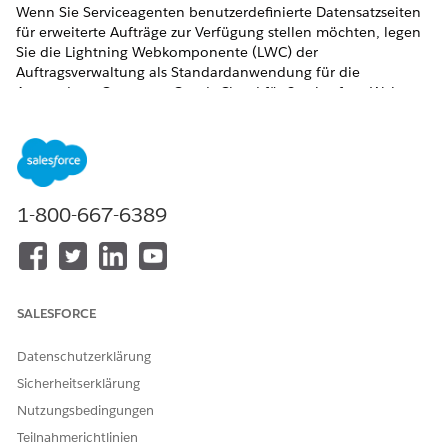
Wenn Sie Serviceagenten benutzerdefinierte Datensatzseiten
für erweiterte Aufträge zur Verfügung stellen möchten, legen
Sie die Lightning Webkomponente (LWC) der
Auftragsverwaltung als Standardanwendung für die
Anwendung Consumer Goods Cloud für Service fest. Weisen
Sie die Datensatzseite "Erweiterter Auftrag" als
Anwendungsstandardseite für Consumer Goods Cloud für
Service zu.
ERFORDERLICHE EDITIONEN
1-800-667-6389
Verfügbarkeit: Lightning Experience in der
Enterprise
,
Performance
und
Unlimited
Edition, wenn "Consumer
Goods Cloud für Service" und "Consumer Goods Cloud für
Sales und Service" aktiviert sind.
SALESFORCE
ERFORDERLICHE BENUTZERBERECHTIGUNGEN
Datenschutzerklärung
Erstellen und Speichern von
Anwendung anpassen
Sicherheitserklärung
Lightning-Seiten im
Lightning-
Nutzungsbedingungen
Anwendungsgenerator:
Teilnahmerichtlinien