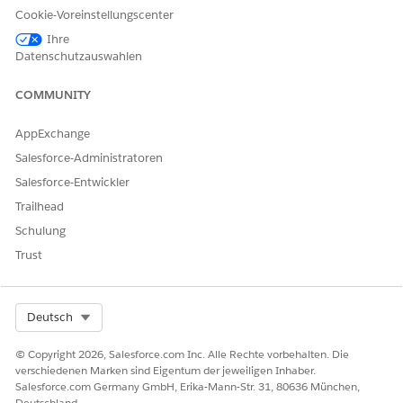
Geben Sie unter "Setup" im Feld "Schnellsuche" den Text
Cookie-Voreinstellungscenter
ein und wählen Sie
Lightning-Anwendungsgenerator
Ihre
dann
Lightning-Anwendungsgenerator
aus.
Datenschutzauswahlen
Klicken Sie neben "Erweiterte Auftragsdatensatzseite" auf
Anzeigen
.
COMMUNITY
Klicken Sie auf
Aktivierung
.
Wählen Sie
Anwendungsstandard
aus und klicken Sie auf
AppExchange
Als Anwendungsstandard zuweisen
.
Salesforce-Administratoren
Wählen Sie die Anwendung Consumer Goods Cloud für
Salesforce-Entwickler
Service aus und klicken Sie auf
Weiter
.
Speichern Sie Ihre Änderungen.
Trailhead
Schulung
SIEHE AUCH:
Trust
Erstellen Ihrer Anwendung "Consumer Goods Cloud für
Service"
Select Org
Deutsch
© Copyright 2026, Salesforce.com Inc. Alle Rechte vorbehalten. Die
KONNTEN SIE IHR PROBLEM MITHILFE DIESES ARTIKELS
verschiedenen Marken sind Eigentum der jeweiligen Inhaber.
LÖSEN?
Salesforce.com Germany GmbH, Erika-Mann-Str. 31, 80636 München,
Deutschland