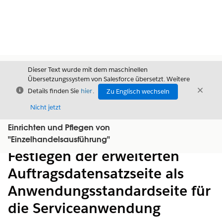
Dieser Text wurde mit dem maschinellen
Übersetzungssystem von Salesforce übersetzt. Weitere
Schließen
Schli
Details finden Sie
hier
.
Zu Englisch wechseln
Schließ
Nicht jetzt
Einrichten und Pflegen von
Inhalt
Inhalt anzeigen
"Einzelhandelsausführung"
Festlegen der erweiterten
Auftragsdatensatzseite als
Anwendungsstandardseite für
die Serviceanwendung