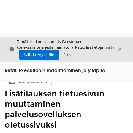
Tämä teksti on käännetty Salesforcen
konekäännösjärjestelmän avulla. Katso lisätietoja
täältä
.
Sulje
Sulje
Sulje
Vaihda englantiin
Ei nyt
Retail Executionin määrittäminen ja ylläpito
Sisällysluettelo
Näytä sisällysluettelo
Lisätilauksen tietuesivun
muuttaminen
palvelusovelluksen
oletussivuksi