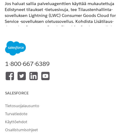
Jos haluat sallia palveluagenttien käyttää mukautettuja
Edistyneet tilaukset -tietuesivuja, tee Tilaustenhallinta-
sovelluksen Lightning (LWC) Consumer Goods Cloud for
Service -sovelluksen oletussovellus. Kohdista Lisätilaus-
tietuesivu Consumer Goods Cloud for Service -sovelluksen
oletussivuksi.
VAADITUT VERSIOT
Käytettävissä: Lightning Experience on käytössä
Enterprise
Edition-,
Performance
Edition- ja
Unlimited
Edition -
1-800-667-6389
versioissa, joissa on Consumer Goods Cloud for Service ja
Consumer Goods Cloud for Sales and Service käytössä
TARVITTAVAT KÄYTTÖOIKEUDET
SALESFORCE
Lightning-sivujen luominen
Sovelluksen mukautusoikeus
ja tallentaminen Lightning-
Tietosuojalausunto
sovellusrakentajassa:
Turvatiedote
Kirjoita Määritykset-valikon Pikahaku-kenttään
Lightning-
Käyttöehdot
sovellusrakentaja
ja valitse sitten
Lightning-
Osallistumisohjeet
sovellusrakentaja
.