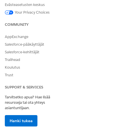
Evästeasetusten keskus
Napsauta Lisätilauksen tietuesivu -osiosta
Näytä
.
Napsauta
Aktivointi
.
Your Privacy Choices
Valitse
Sovelluksen oletus
ja napsauta
Kohdista
sovelluksen oletusasetukseksi
.
COMMUNITY
Valitse Consumer Goods Cloud for Service -sovellus ja
napsauta
Seuraava
.
AppExchange
Tallenna muutoksesi.
Salesforce-pääkäyttäjät
Salesforce-kehittäjät
KATSO MYÖS:
Trailhead
Consumer Goods Cloud for Service -sovelluksesi luominen
Koulutus
Trust
RATKAISIKO TÄMÄ ARTIKKELI ONGELMASI?
SUPPORT & SERVICES
Anna palautetta, jotta voimme kehittyä!
Tarvitsetko apua? Hae lisää
resursseja tai ota yhteys
Kyllä
Ei
asiantuntijaan.
Hanki tukea