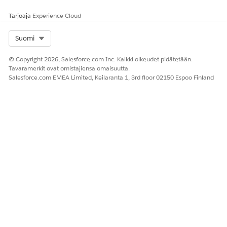
Tarjoaja
Experience Cloud
Select Org
Suomi
© Copyright 2026, Salesforce.com Inc. Kaikki oikeudet pidätetään.
Tavaramerkit ovat omistajiensa omaisuutta.
Salesforce.com EMEA Limited, Keilaranta 1, 3rd floor 02150 Espoo Finland