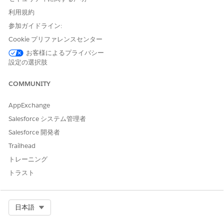
次の必要な権限セットを [利用可能な権限セット] リストから
利用規約
[有効化された権限セット] リストに移動します。
参加ガイドライン:
(ログインユーザーに割り当てられている権限セットに応
Cookie プリファレンスセンター
じて) Consumer Goods Cloud for Service または
Consumer Goods Cloud for Sales and Service
お客様によるプライバシー
CGCloud セールスユーザーまたは CGCloud 小売セールス
設定の選択肢
ユーザー
OmniStudio ユーザー
COMMUNITY
アクションプラン
Industries Visit
AppExchange
CGCloud 処理サービス
Salesforce システム管理者
Industries Sales Excellence
Salesforce 開発者
Penny Perfect 価格設定
OmniStudio ランタイム
Trailhead
ナレッジユーザー
トレーニング
アクション可能セグメンテーション
トラスト
アクション可能セグメンテーションエンゲージメント
変更内容を保存します。
Select Org
日本語