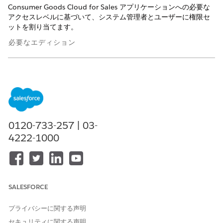
Consumer Goods Cloud for Sales アプリケーションへの必要な
アクセスレベルに基づいて、システム管理者とユーザーに権限セ
ットを割り当てます。
必要なエディション
使用可能なエディション: Consumer Goods Cloud 営業または
Consumer Goods Cloud 営業およびサービスが有効になって
いる
Enterprise
Edition、
Performance
Edition、および
Unlimited
Edition の Lightning Experience。
必要なユーザー権限
0120-733-257 | 03-
4222-1000
権限を割り当てる
「権限セットの割り当て」
および
「設定・定義を参照する」
SALESFORCE
[設定] の [クイック検索] ボックスに
と入力し、
「ユーザー」
[ユーザー]
を選択します。
プライバシーに関する声明
ユーザーを選択し、[権限セットの割り当て] セクションで
[割
り当ての編集]
をクリックします。
セキュリティに関する声明