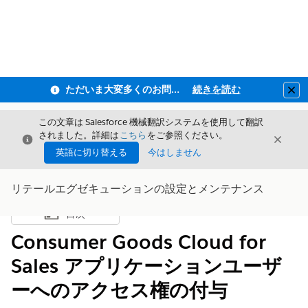
ただいま大変多くのお問い合わせをいただいており、ご連絡までにお時間を頂戴しております
続きを読む
Clo
この文章は Salesforce 機械翻訳システムを使用して翻訳
されました。詳細は
こちら
をご参照ください。
閉じる
閉じ
閉じる
英語に切り替える
今はしません
リテールエグゼキューションの設定とメンテナンス
目次
目次を表示
Consumer Goods Cloud for
Sales アプリケーションユーザ
ーへのアクセス権の付与