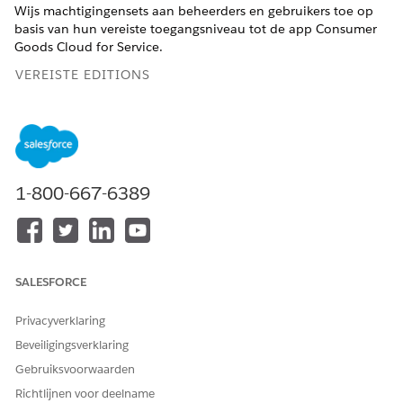
Wijs machtigingensets aan beheerders en gebruikers toe op
basis van hun vereiste toegangsniveau tot de app Consumer
Goods Cloud for Service.
VEREISTE EDITIONS
Kloon de machtigingenset CGCloud Sales User OR CGCloud
Retail Sales User en wijs een naam "CGCloud Service User"
toe.
Beschikbaar in: Lightning Experience in
Enterprise
,
1-800-667-6389
Performance
en
Unlimited
Edition waarin Consumer Goods
Cloud Service en Consumer Goods Cloud Sales and Service
zijn ingeschakeld
BENODIGDE GEBRUIKERSMACHTIGINGEN
SALESFORCE
Machtigingen toewijzen:
Wijs machtigingensets toe
Privacyverklaring
EN Set-up en configuratie
bekijken.
Beveiligingsverklaring
Gebruiksvoorwaarden
Geef vanuit Set-up
op in het vak Snel zoeken
Gebruikers
en selecteer vervolgens
Gebruikers
.
Richtlijnen voor deelname