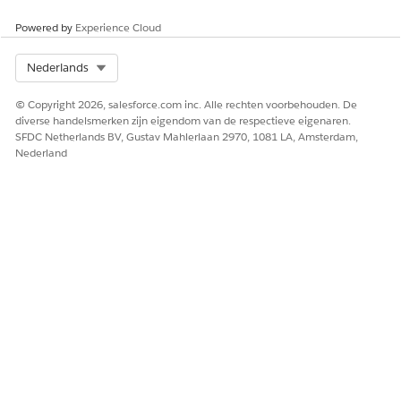
Powered by
Experience Cloud
Select Org
Nederlands
HEEFT DIT ARTIKEL UW PROBLEEM OPGELOST?
Laat ons weten wat we kunnen doen om te verbeteren!
© Copyright 2026, salesforce.com inc. Alle rechten voorbehouden. De
diverse handelsmerken zijn eigendom van de respectieve eigenaren.
Ja
Nee
SFDC Netherlands BV, Gustav Mahlerlaan 2970, 1081 LA, Amsterdam,
Nederland