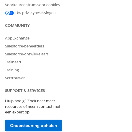
Selecteer een gebruiker en klik in de gerelateerde lijst
Voorkeurcentrum voor cookies
Toewijzingen machtigingensets op
Toewijzingen
Uw privacybeslissingen
bewerken
.
Als u machtigingensets aan de gebruiker wilt toewijzen,
COMMUNITY
selecteert u de vereiste machtigingensets in de lijst
Beschikbare machtigingensets en verplaatst u ze naar de
AppExchange
lijst Ingeschakelde machtigingensets.
Salesforce-beheerders
Consumer Goods Cloud Service (OR) Consumer Goods
Cloud Sales and Service (op basis van de
Salesforce-ontwikkelaars
machtigingensets die zijn toegewezen aan de
Trailhead
ingelogde gebruiker)
Training
CGCloud Service-gebruiker
OmniStudio-gebruiker
Vertrouwen
Actieplannen
Sectorenbezoek
SUPPORT & SERVICES
CGCloud-verwerkingsservices
Hulp nodig? Zoek naar meer
Sectoren - Service Excellence
resources of neem contact met
Penny Perfect-prijsstelling
een expert op.
OmniStudio-runtime
Knowledge-gebruiker
Ondersteuning ophalen
Sla uw wijzigingen op.