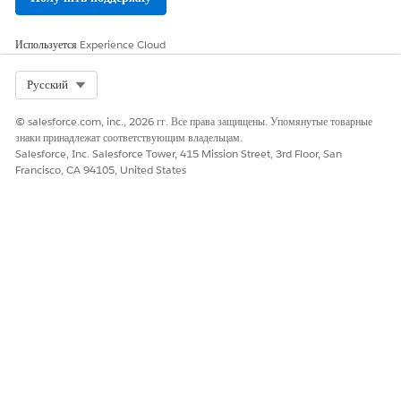
Сохраните изменения.
Используется
Experience Cloud
ЭТА СТАТЬЯ РЕШИЛА ВАШУ ПРОБЛЕМУ?
Select Org
Русский
Оставьте свой отзыв, чтобы мы могли стать лучше!
© salesforce.com, inc., 2026 гг. Все права защищены. Упомянутые товарные
знаки принадлежат соответствующим владельцам.
Да
Нет
Salesforce, Inc. Salesforce Tower, 415 Mission Street, 3rd Floor, San
Francisco, CA 94105, United States