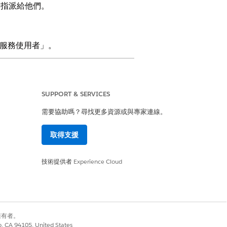
權限集指派給他們。
d 服務使用者」。
erience
Enterprise
、
Performance
和
SUPPORT & SERVICES
需要協助嗎？尋找更多資源或與專家連線。
和組態」權限。
取得支援
權限集」清單中。
技術提供者
Experience Cloud
已登入使用者的權限集)
別擁有者。
co, CA 94105, United States