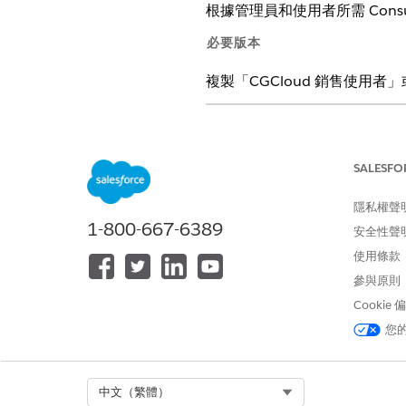
根據管理員和使用者所需 Consum
必要版本
複製「CGCloud 銷售使用者」
提供版本：已啟用 Consumer Goods 
Unlimited
Edition
SALESFO
隱私權聲
指派權限：
1-800-667-6389
安全性聲
進入「設定」，在「快速尋找」
使用條款
在「權限集指派」區段中選擇使
參與原則
若要將權限集指派給使用者，請
Cookie
「Consumer Goods C
CGCloud 服務使用者
您
OmniStudio 使用者
動作計畫
產業造訪
Select Org
中文（繁體）
CGCloud 處理服務