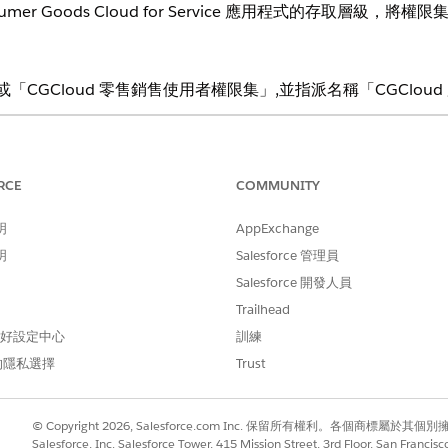
er Goods Cloud for Service 應用程式的存取層級，將
或「CGCloud 零售銷售使用者權限集」,並指派名稱「CGClou
Cloud 服務和 Consumer Goods Cloud 銷售和服務的 Lightning Exp
RCE
COMMUNITY
需要的使用者權限
明
AppExchange
「指派權限集」與「檢視設定
明
Salesforce 管理員
方塊中，輸入
，然後選取「
使用者
」。
使用者
Salesforce 開發人員
用者，然後按一下「
編輯指派
」。
Trailhead
從「可用權限集」清單中選取這些必要的權限集，然後將其移至「啟用的
 偏好設定中心
訓練
loud 服務」(或)「Consumer Goods Cloud 銷售和服務」(根據指派給
的隱私選擇
Trust
© Copyright 2026, Salesforce.com Inc. 保留所有權利。各個商標屬於其個
Salesforce, Inc. Salesforce Tower, 415 Mission Street, 3rd Floor, San Francis