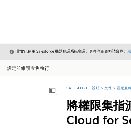
結束
此文已使用 Salesforce 機器翻譯系統翻譯。更多詳細資料請參見
此
設定並維護零售執行
SALESFORCE 說明
文件
設定並
您位於此處：
顯示目錄
將權限集指派給
Cloud for