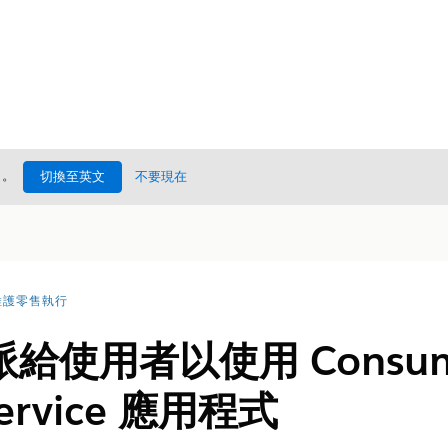
處
。
切換至英文
不要現在
維護零售執行
使用者以使用 Consume
 Service 應用程式