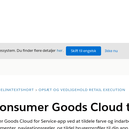
ssystem. Du finder flere detaljer
her
.
Skift til engelsk
Ikke nu
ELINKTEXTSHORT
OPSÆT OG VEDLIGEHOLD RETAIL EXECUTION
Consumer Goods Cloud ti
oods Cloud for Service-app ved at tildele farve og indarbej
ter, navigationsregler, og tildel brugerprofiler til din app.