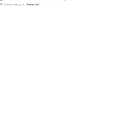
604 Copenhagen, Denmark
 hjælpeprogramelement
.
din konsolapp. Vælg et objekt og bestem,
strator
for at få adgang til appen.
Ja
Nej