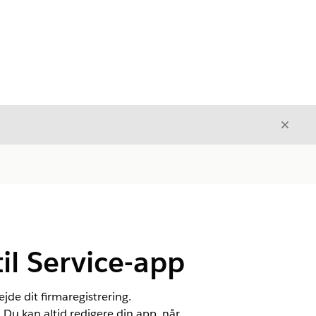
Luk
Luk
l Service-app
de dit firmaregistrering.
 Du kan altid redigere din app, når