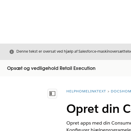
Luk
Denne tekst er oversat ved hjælp af Salesforce-maskinoversættelse
Opsæt og vedligehold Retail Execution
HELPHOMELINKTEXT
DOCSHOM
breadcrumbDescription
Vis indholdsfortegnelse
Opret din 
Opret apps med din Consumer G
Konfigurer hjælpeprogramelemen