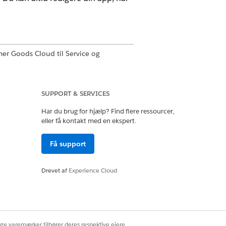
er Goods Cloud til Service og
SUPPORT & SERVICES
ion
Har du brug for hjælp? Find flere ressourcer,
eller få kontakt med en ekspert.
Få support
rimære brandingfarve og give den et
Drevet af
Experience Cloud
 meningsfuld for dine brugere.
ige varemærker tilhører deres respektive ejere.