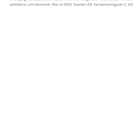
salesforce.com Danmark, filial af SFDC Sweden AB. Kampmannsgade 2, 1
avigationstypografien, skal du vælge
konsolnavigation
.
støttede faktorer, skal du vælge
Desktop
.
t fulde sæt af opsætningsindstillinger, skal du vælge
Opsætning
.
skal du søge efter og vælge
Åbn CTI Softphone
og klikke på
Tilføj
al du bestemme, hvordan du ønsker, at registreringer skal åbnes i 
dsområdefane eller som en underfane til en relateret registrering.
iler skal du vælge profilerne
CGCloud_User_Profile
og
Systemadmini
BLEM?
 os!