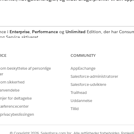
nce i
Enterprise
,
Performance
og
Unlimited
Edition, der har Consum
g Service aktiveret
BRUGERTILLADELSER PÅKRÆVET
RCE
COMMUNITY
Vis opsætning og konfigurat
 om beskyttelse af personlige
AppExchange
Tilpas applikation
er
Salesforce-administratorer
 om sikkerhed
d hurtigt i Opsætning, og vælg derefter
Appstyring
.
Salesforce-udviklere
r anvendelse
 gennemgå guiden Ny Lightning-app.
Trailhead
ding skal du give din app et navn og en beskrivelse, angive dens p
njer for deltagelse
Uddannelse
ræferencecenter
Tillid
privacybeslissingen
 vises sammen med ikonet i Appstarter. Sørg for at beskrivelsen er
© Copyright 2026, Salesforce.com Inc. Alle rettigheder forbeholdes. Forskell