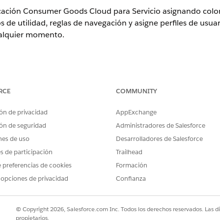
icación Consumer Goods Cloud para Servicio asignando colo
de utilidad, reglas de navegación y asigne perfiles de usuar
ualquier momento.
ience en
Enterprise Edition
,
Performance Edition
y
Unlimited Editio
Cloud para Ventas y Servicio activadas
RCE
COMMUNITY
PERMISOS DE USUARIO NECESARIOS
ón de privacidad
AppExchange
ón de seguridad
Administradores de Salesforce
Ver parámetros y configuraci
nes de uso
Desarrolladores de Salesforce
Personalizar aplicación
es de participación
Trailhead
adro Búsqueda rápida, introduzca
y, a cont
Gestor de aplicación
 preferencias de cookies
Formación
 opciones de privacidad
Confianza
n Lightning
, y pase por el asistente Nueva aplicación Lightning.
 de aplicación, otorgue un nombre y una descripción a su aplicació
© Copyright 2026, Salesforce.com Inc. Todos los derechos reservados. Las d
propietarios.