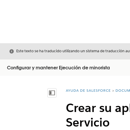
Cerrar
Este texto se ha traducido utilizando un sistema de traducción a
Configurar y mantener Ejecución de minorista
AYUDA DE SALESFORCE
DOCUM
Usted está aquí:
Mostrar índice de materias
Crear su a
Servicio