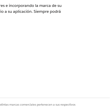
res e incorporando la marca de su
io a su aplicación. Siempre podrá
n
que tenga Consumer Goods Cloud
ón
inuación, seleccione
Gestor de
n, defina su color de marca principal y
istintas marcas comerciales pertenecen a sus respectivos