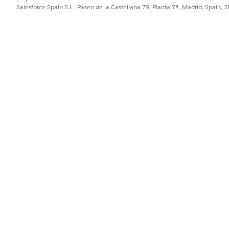
Salesforce Spain S.L., Paseo de la Castellana 79, Planta 7ª, Madrid, Spain, 
cripción de la aplicación aparece junto con el icono en el Iniciad
ativa para sus usuarios.
icación:
navegación de la aplicación, seleccione
Navegación de consola
.
admitidos, seleccione
Escritorio
.
unto completo de opciones de Configuración, seleccione
Configuraci
des, busque y seleccione
Softphone de CTI abierto
y haga clic en
Ag
ación,k determine cómo desea que se abran los registros en su apl
omo una ficha de espacio de trabajo o como una subficha de un regi
s de usuario, seleccione los perfiles
CGCloud_User_Profile
y
Adminis
PROBLEMA?
ejorar!