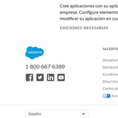
Cree aplicaciones con su apl
empresa. Configure elementos 
modificar su aplicación en c
EDICIONES NECESARIAS
Disponible en: Lightning Exper
para Servicio y Consumer Goods 
SALESFO
Declaraci
1-800-667-6389
Para ver aplicaciones:
Declaraci
Condicio
Para gestionar aplicaciones:
Directric
En Configuración, vaya al cu
Centro de
aplicación
.
Sus
Haga clic en
Nueva aplicació
En la página Marca y detalles
agregue un logotipo.
Select Org
Español