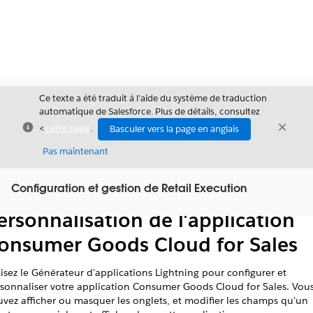
Ce texte a été traduit à l’aide du système de traduction
automatique de Salesforce. Plus de détails, consultez
Fermer
Ferme
<
cette page
.
Basculer vers la page en anglais
Fermer
Pas maintenant
Table des
Configuration et gestion de Retail Execution
Afficher la table des matières
matières
ersonnalisation de l'application
onsumer Goods Cloud for Sales
lisez le Générateur d'applications Lightning pour configurer et
sonnaliser votre application Consumer Goods Cloud for Sales. Vou
vez afficher ou masquer les onglets, et modifier les champs qu'un