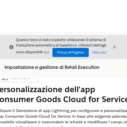
Questo testo è stato tradotto utilizzando il sistema di
traduzione automatica di Salesforce. Ulteriori dettagli
Chiudi
Chiud
Chiudi
sono disponibili
qui
.
Passa all'inglese
Non ora
Impostazione e gestione di Retail Execution
Sommario
Mostra sommario
ersonalizzazione dell'app
onsumer Goods Cloud for Servic
lizzare il Generatore di app Lightning per configurare e personalizz
app Consumer Goods Cloud for Service in base alle esigenze aziendal
ossibile visualizzare o nascondere le schede e modificare i campi c