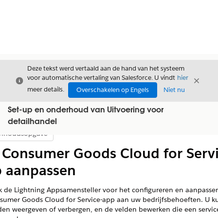
Deze tekst werd vertaald aan de hand van het systeem
voor automatische vertaling van Salesforce. U vindt
hier
Sluiten
Sluite
Sluiten
meer details.
Overschakelen op Engels
Niet nu
Set-up en onderhoud van Uitvoering voor
detailhandel
Inhoudsopgave
Inhoudsopgave weergeven
Consumer Goods Cloud for Servi
 aanpassen
k de Lightning Appsamensteller voor het configureren en aanpasse
sumer Goods Cloud for Service-app aan uw bedrijfsbehoeften. U k
den weergeven of verbergen, en de velden bewerken die een servi