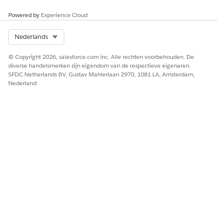
 uw wijzigingen op.
Powered by
Experience Cloud
Select Org
Nederlands
HEEFT DIT ARTIKEL UW PROBLEEM OPGELOST?
© Copyright 2026, salesforce.com inc. Alle rechten voorbehouden. De
Laat ons weten wat we kunnen doen om te verbeteren!
diverse handelsmerken zijn eigendom van de respectieve eigenaren.
SFDC Netherlands BV, Gustav Mahlerlaan 2970, 1081 LA, Amsterdam,
Ja
Nee
Nederland