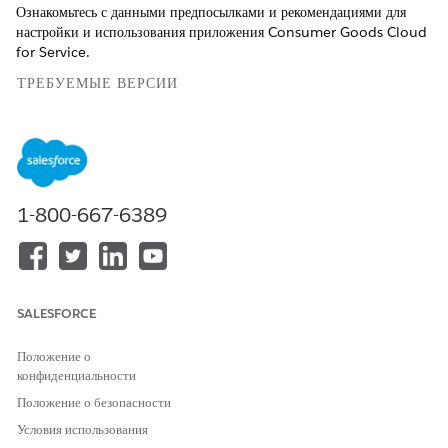
Ознакомьтесь с данными предпосылками и рекомендациями для
настройки и использования приложения Consumer Goods Cloud
for Service.
ТРЕБУЕМЫЕ ВЕРСИИ
Доступно в версиях: Lightning Experience
Доступно в версиях:
Enterprise
and
Unlimited
Edition, где
включен Consumer Goods Cloud
1-800-667-6389
Чтобы использовать Consumer Goods Cloud for Service,
установите пакет Consumer Goods Cloud. См.
Установка
управляемых пакетов
.
Чтобы использовать компонент «Временная шкала», включите
«Временная шкала» в настройках. Консоль содержит готовый
SALESFORCE
компонент временной шкалы, отображающий записи
взаимодействия занятости для агента обслуживания. См.
Положение о
Настройка временной шкалы в Salesforce
.
конфиденциальности
Положение о безопасности
Условия использования