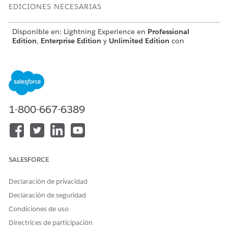
EDICIONES NECESARIAS
Disponible en: Lightning Experience en
Professional
Edition
,
Enterprise Edition
y
Unlimited Edition
con
Consumer Goods Cloud activado.
PERMISOS DE USUARIO NECESARIOS
Para configurar salidas de
Administrador comercial de
usuario:
CGCloud
1-800-667-6389
O
Administrador comercial
minorista de CGCloud
SALESFORCE
Desde el Iniciador de aplicación, busque y seleccione
Salidas de usuario
.
Haga clic en
Nuevo
.
Declaración de privacidad
Desde la lista desplegable Tipo, seleccione
Configurar
Declaración de seguridad
resultado después de cálculo
.
Condiciones de uso
Haga clic en
Guardar
.
Directrices de participación
Haga clic en la ficha
Relacionado
, y luego haga clic en