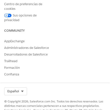
Nuevo
.
Centro de preferencias de
Introduzca la consulta.
cookies
Utilice múltiples registros de contenido de salida de
Sus opciones de
usuario para estructurar el código. Por ejemplo, estructura
privacidad
el contenido de modo que un registro mantenga el
nombre de la variable de devolución y el comienzo de la
COMMUNITY
declaración de cambio. Utilice otro registro para albergar
la lógica para los diferentes Id. de salida de usuario y otro
AppExchange
registro para devolver el resultado o la variable.
Administradores de Salesforce
CONTENIDO DE
ORDEN DE
Desarrolladores de Salesforce
SALIDA DE
DESCRIPCIÓN
CLASIFICACIÓN
USUARIO
Trailhead
Formación
1
Declaración de
la variable de
Confianza
var SkipCalcStep = false;

devolución y el
inicio de la
declaración de
Select Org
Español
cambio
© Copyright 2026, Salesforce.com Inc. Todos los derechos reservados. Las
2
Lógica que
distintas marcas comerciales pertenecen a sus respectivos propietarios.
gestiona el Id.