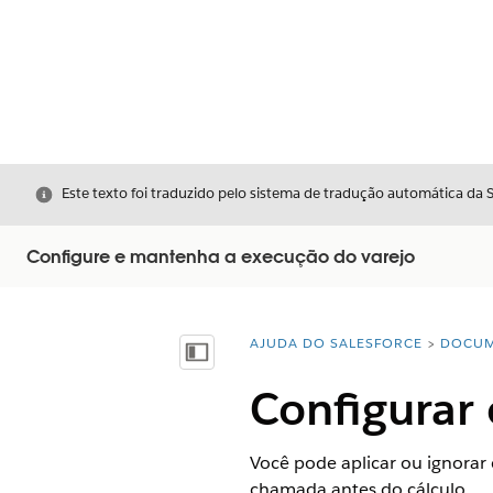
Fechar
Este texto foi traduzido pelo sistema de tradução automática da 
Configure e mantenha a execução do varejo
AJUDA DO SALESFORCE
DOCUM
Você está aqui:
Mostrar índice
Configurar 
Você pode aplicar ou ignorar 
chamada antes do cálculo.