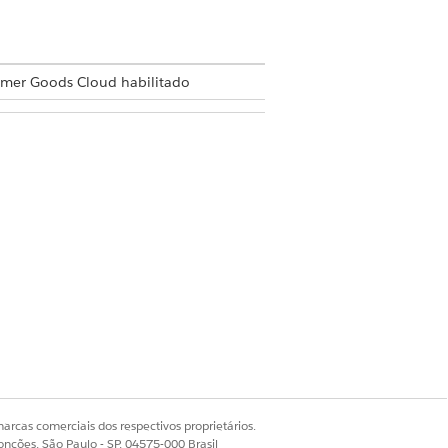
er Goods Cloud habilitado
os do CGCloud
s de varejo do CGCloud
estruture o conteúdo de modo que um
o registro para armazenar a lógica dos
arcas comerciais dos respectivos proprietários.
onções, São Paulo - SP, 04575-000 Brasil