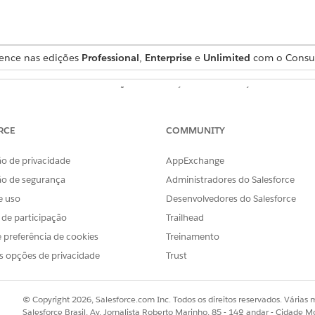
ience nas edições
Professional
,
Enterprise
e
Unlimited
com o Consum
PERMISSÕES NECESSÁRIAS AO USUÁRIO
o:
Administrador de negóci
RCE
COMMUNITY
OU
Administrador de negócio
o de privacidade
AppExchange
ão de segurança
Administradores do Salesforce
ocalize e selecione
Saídas de usuário
.
e uso
Desenvolvedores do Salesforce
s de participação
Trailhead
ione
Configurar após o resultado do cálculo
.
 preferência de cookies
Treinamento
e em
Novo
.
s opções de privacidade
Trust
eúdo de saída do usuário para estruturar o código. Por exemplo, 
ariável de retorno e o início da instrução de alternância. Use outr
© Copyright 2026, Salesforce.com Inc. Todos os direitos reservados. Várias m
ário e outro registro para retornar o resultado ou a variável.
Salesforce Brasil, Av. Jornalista Roberto Marinho, 85 - 14º andar - Cidade M