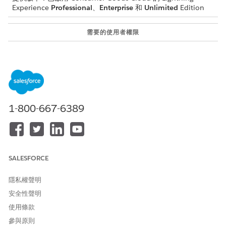
Experience
Professional
、
Enterprise
和
Unlimited
Edition
需要的使用者權限
若要設定使用者結束：
CGCloud 業務管理員
或
CGCloud 零售業務管理員
進入 App Launcher，尋找並選取「
使用者結束
」。
1-800-667-6389
按一下「
新增
」。
從「類型」下拉式清單中，選取「
設定計算後結果
」。
按一下「
儲存
」。
按一下「
相關
」索引標籤，然後按一下「
新增
」。
輸入查詢。
SALESFORCE
使用多個使用者結束內容記錄來建構程式碼。例如，建構內容，
讓一個記錄保留傳回變數名稱和切換陳述式的開頭。使用另一個
隱私權聲明
記錄保留不同使用者結束識別碼的邏輯，以及另一個記錄以傳回
結果或變數。
安全性聲明
使用條款
排序順序
使用者結束內容
描述
參與原則
1
宣告傳回變數及切