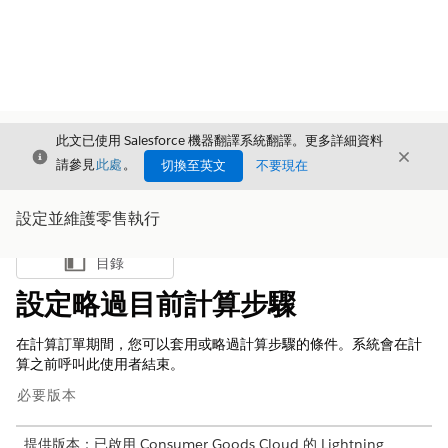
此文已使用 Salesforce 機器翻譯系統翻譯。更多詳細資料
結束
結束
結束
請參見
此處
。
切換至英文
不要現在
設定並維護零售執行
目錄
顯示目錄
設定略過目前計算步驟
在計算訂單期間，您可以套用或略過計算步驟的條件。系統會在計
算之前呼叫此使用者結束。
必要版本
提供版本：已啟用 Consumer Goods Cloud 的 Lightning