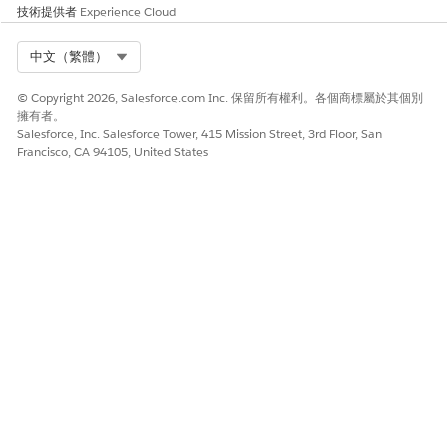
計算步驟。例如，上述使用者結束內容適用於個案步驟 320。
技術提供者
Experience Cloud
在「使用者結束」區段中，輸入要套用至計算的使用者結束識別
碼。例如，個案步驟 320 的使用者結束識別碼為
Select Org
中文（繁體）
320_SkipStep_CustomerHierarchyCompleteProduct。
按一下「
儲存
」。
© Copyright 2026, Salesforce.com Inc. 保留所有權利。各個商標屬於其個別
擁有者。
Salesforce, Inc. Salesforce Tower, 415 Mission Street, 3rd Floor, San
Francisco, CA 94105, United States
此文章是否解決您的問題？
請讓我們知道，以便我們改進！
是
否