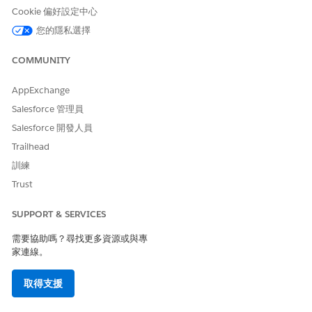
Cookie 偏好設定中心
換陳述式開頭
var SkipCalcStep = false;

您的隱私選擇
COMMUNITY
2
處理使用者結束識
AppExchange
別碼
case "320_SkipStep_CustomerHierar
「320_SkipStep
Salesforce 管理員
    // Get no Percentage Discount
_CustomerHierar
Salesforce 開發人員
    if(Utils.isDefined(ProductAt
chyCompletePro
      SkipCalcStep = true;

duct」的邏輯
Trailhead
    }

訓練
Trust
3
關閉切換陳述式並
SUPPORT & SERVICES
傳回傳回變數
}

需要協助嗎？尋找更多資源或與專
家連線。
進入 App Launcher，尋找並選取「
計算結構描述
」。
取得支援
選取計算結構描述，然後按一下「
編輯
」。
在「計算結構描述步驟」區段中，選取要套用至此使用者結束的