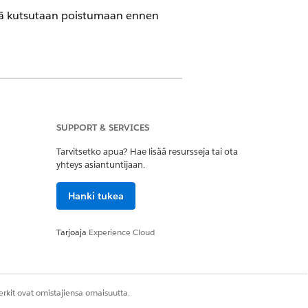
äjää kutsutaan poistumaan ennen
ersioissa, joissa on Consumer Goods
SUPPORT & SERVICES
Tarvitsetko apua? Hae lisää resursseja tai ota
ttäjä
yhteys asiantuntijaan.
Hanki tukea
pääkäyttäjä
Tarjoaja
Experience Cloud
rkit ovat omistajiensa omaisuutta.