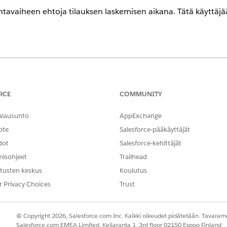
kentavaiheen ehtoja tilauksen laskemisen aikana. Tätä käytt
ence
Professional Edition
-,
Unlimited Edition
- ja
Enterprise Edition
-v
RCE
COMMUNITY
TARVITTAVAT KÄYTTÖOIKEUDET
alausunto
AppExchange
täminen:
CGCloud Business -pääkäy
ote
Salesforce-pääkäyttäjät
OR
dot
Salesforce-kehittäjät
CGCloud Retail Business -
misohjeet
Trailhead
tusten keskus
Koulutus
imestä
Käyttäjä poistuu
.
r Privacy Choices
Trust
losta
Ohita nykyinen hakustrategian vaihe
.
tä
Uusi
.
© Copyright 2026, Salesforce.com Inc. Kaikki oikeudet pidätetään. Tavarame
Salesforce.com EMEA Limited, Keilaranta 1, 3rd floor 02150 Espoo Finland