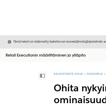
Sulje
Tämä teksti on käännetty Salesforcen konekäännösjärjestelmän avu
Retail Executionin määrittäminen ja ylläpito
SALESFORCE-OHJE
ASIAKIRJA
Olet tässä:
Näytä sisällysluettelo
Ohita nykyi
ominaisuud