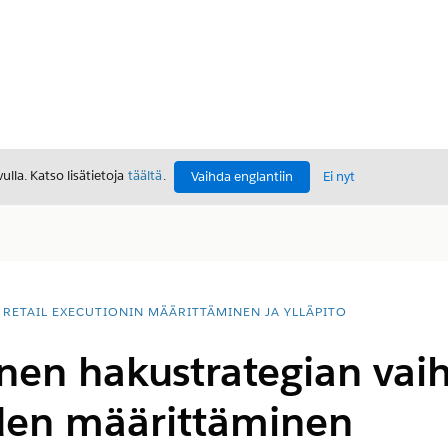
lla. Katso lisätietoja
täältä
.
Vaihda englantiin
Ei nyt
RETAIL EXECUTIONIN MÄÄRITTÄMINEN JA YLLÄPITO
nen hakustrategian vaih
en määrittäminen