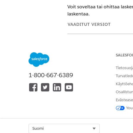
Voit soveltaa tai ohittaa las
laskentaa.
VAADITUT VERSIOT
Käytettävissä: Lightning Experi
Cloud käytössä.
SALESFO
Tietosuoj
Käyttäjien poissaolojen määrit
1-800-667-6389
Turvatied
Käyttöeh
Osallistu
Evästease
Etsi ja avaa sovelluskäynnist
Napsauta
Uusi
.
You
Valitse Tyyppi-alasvetoluette
Napsauta
Tallenna
.
Napsauta
Liittyvät-
välilehdes
Select Org
Suomi
Syötä kysely.