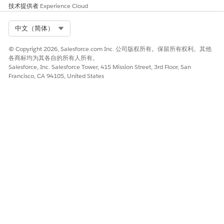
技术提供者
Experience Cloud
例如，上述用户退出内容适用于个案步骤 101。
在“用户退出”部分中，输入要应用到计算的用户退出 ID。例
如，个案步骤 101 的用户退出 ID 是
Select Org
中文（简体）
100_Base_BasePrice_ext。
单击
保存
。
© Copyright 2026, Salesforce.com Inc. 公司版权所有。保留所有权利。其他
各商标均为其各自的所有人所有。
Salesforce, Inc. Salesforce Tower, 415 Mission Street, 3rd Floor, San
Francisco, CA 94105, United States
本文章是否解决您的问题？
请与我们共享您的想法，以便我们进行改进！
是
否