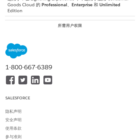
Goods Cloud 的
Professional
、
Enterprise
和
Unlimited
Edition
所需用户权限
配置用户退出：
CGCloud 业务管理员
或者
CGCloud 零售业务管理员
1-800-667-6389
从应用程序启动程序中，查找并选择
用户退出
。
单击
新建
。
从“类型”下拉列表中，选择
跳过当前搜索策略步骤
。
单击
保存
。
在
相关
选项卡中，单击
新建
。
SALESFORCE
输入查询。
使用多条用户退出内容记录来构建代码。例如，构建内容，以便
隐私声明
一条记录可以包含返回变量名和 Switch 语句的开头。使用另一
条记录来包含不同用户退出 ID 的逻辑，并使用另一条记录来返
安全声明
回结果或变量。
使用条款
排列顺序
用户退出内容
描述
参与准则