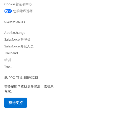
1
Cookie 首选项中心
声明返回变量和
Switch 语句的开
var ModifiedBases = {};

您的隐私选择
头
COMMUNITY
AppExchange
2
处理用户退出
ID“S101_SkipSe
case "100_Base_BasePrice_ext":

Salesforce 管理员
archStep_5_P10
Salesforce 开发人员
4”的逻辑
    if(Utils.isDefined(ProductAt
      ModifiedBases.cBase = 10;

Trailhead
    }

培训
Trust
3
关闭 Switch 语句
SUPPORT & SERVICES
并返回返回变量
}

需要帮助？查找更多资源，或联系
专家。
从应用程序启动程序中，查找并选择
计算模式
。
获得支持
选择计算模式，单击
编辑
。
在“计算模式步骤”部分，选择要应用于此用户退出的计算步骤。