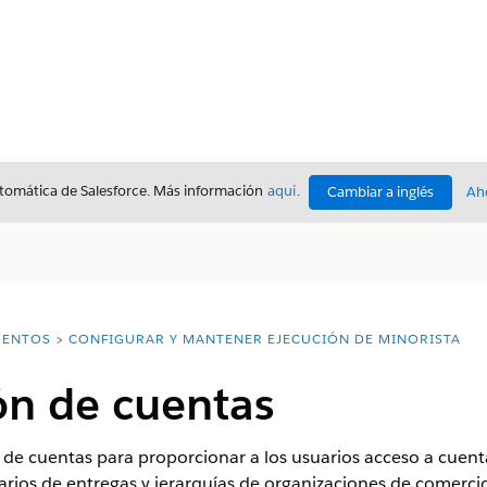
utomática de Salesforce. Más información
aquí
.
Cambiar a inglés
Ah
ENTOS
CONFIGURAR Y MANTENER EJECUCIÓN DE MINORISTA
ón de cuentas
ón de cuentas para proporcionar a los usuarios acceso a cue
arios de entregas y jerarquías de organizaciones de comerci