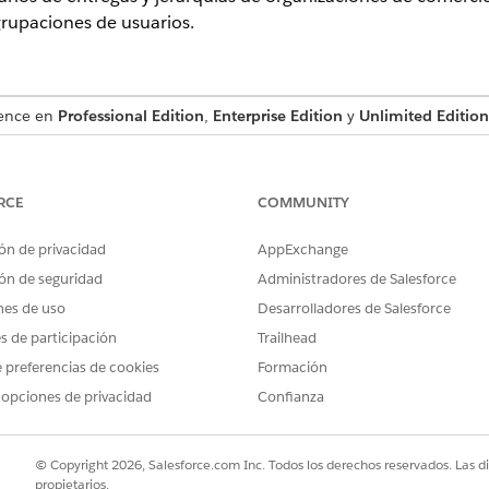
grupaciones de usuarios.
ience en
Professional Edition
,
Enterprise Edition
y
Unlimited Edition
ista, un pagador, un beneficiario, un destinatario de entre
 organización de ventas. Dichas relaciones para una cuenta 
RCE
COMMUNITY
ón de privacidad
AppExchange
loud__Account_Relationship__c)
 comerciales (cgcloud__Account_Trade_Org_Hierarchy__c)
ón de seguridad
Administradores de Salesforce
nes de uso
Desarrolladores de Salesforce
rarquías de organizaciones comerciales y las relaciones de cl
es de participación
Trailhead
 preferencias de cookies
Formación
acceder a las cuentas de equipos de cuentas de los que for
 opciones de privacidad
Confianza
las funciones o grupos de usuarios, instale el complemento 
 sean visibles para el usuario mediante la creación de reglas
© Copyright 2026, Salesforce.com Inc. Todos los derechos reservados. Las d
omplemento de colaboración de cuenta, se crea un campo par
propietarios.