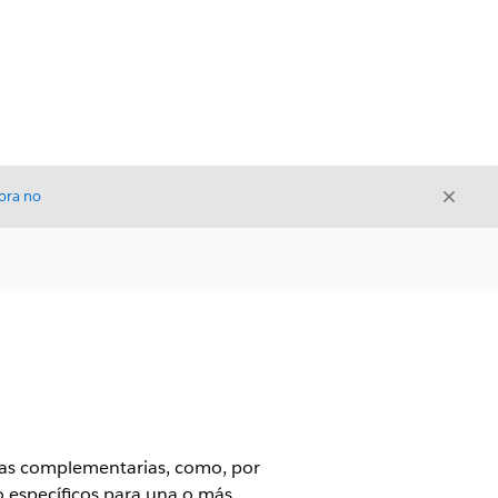
Cerrar
ora no
Cerrar
ntas complementarias, como, por
o específicos para una o más