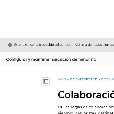
Cerrar
Este texto se ha traducido utilizando un sistema de traducción a
Configurar y mantener Ejecución de minorista
AYUDA DE SALESFORCE
DOCUM
Usted está aquí:
Mostrar índice de materias
Colaboraci
Utilice reglas de colaboraci
ejemplo, mayoristas, destinat