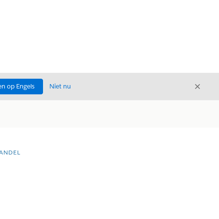
Sluite
n op Engels
Niet nu
Sluiten
HANDEL