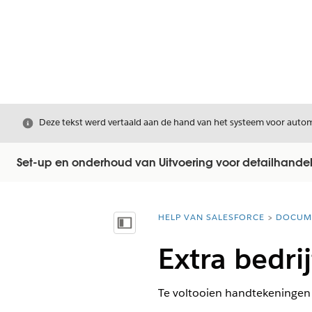
Sluiten
Deze tekst werd vertaald aan de hand van het systeem voor automa
Set-up en onderhoud van Uitvoering voor detailhande
HELP VAN SALESFORCE
DOCUM
U bent hier:
Inhoudsopgave weergeven
Extra bedri
Te voltooien handtekeningen