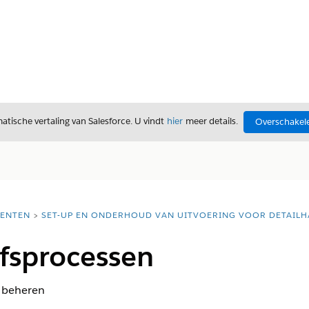
tische vertaling van Salesforce. U vindt
hier
meer details.
Overschakele
l
ENTEN
SET-UP EN ONDERHOUD VAN UITVOERING VOOR DETAIL
jfsprocessen
 beheren