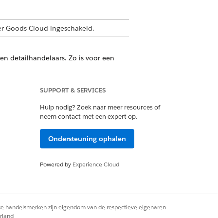
r Goods Cloud ingeschakeld.
en detailhandelaars. Zo is voor een
m een levering te bevestigen.
actuur worden afgedrukt.
SUPPORT & SERVICES
gevens of speciale acties.
Hulp nodig? Zoek naar meer resources of
neem contact met een expert op.
 klanttaken, klantcontracten,
Ondersteuning ophalen
Powered by
Experience Cloud
ounts, zoals groothandelaars,
f meer verkooporganisaties en
rse handelsmerken zijn eigendom van de respectieve eigenaren.
erd, waardoor wijzigingen aan het
rland