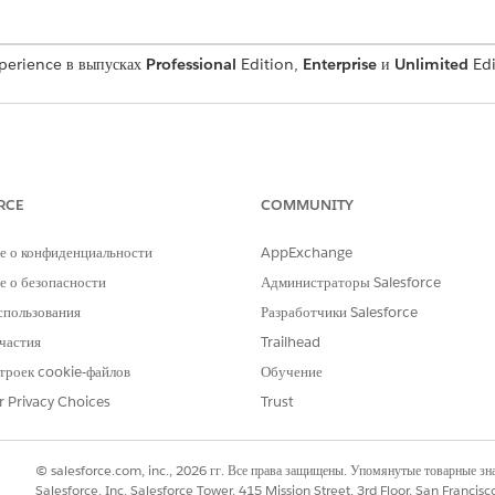
xperience в выпусках
Professional
Edition,
Enterprise
и
Unlimited
Edi
 и доставки требуют подписанного подтверждения между производител
иси менеджера магазина для подтверждения доставки. Подписи в форма
в счете.
RCE
COMMUNITY
е о конфиденциальности
AppExchange
ки создают уникальные идентификаторы для бизнес-объектов, например,
 о безопасности
Администраторы Salesforce
спользования
Разработчики Salesforce
 цикл бизнес-процесса, используемый для ввода заказа, задач, задач кли
частия
Trailhead
 туров и пользователей.
троек cookie-файлов
Обучение
r Privacy Choices
Trust
ступа к организациям, чтобы предоставить пользователям доступ к всп
м доставки и иерархиям торговых организаций, характерным для одной 
© salesforce.com, inc., 2026 гг. Все права защищены. Упомянутые товарные з
Salesforce, Inc. Salesforce Tower, 415 Mission Street, 3rd Floor, San Francis