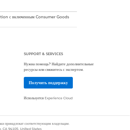
tion с включенным Consumer Goods
ями и розничными продавцами. Например,
тах BMP, GIF или JPEG можно
SUPPORT & SERVICES
Нужна помощь? Найдите дополнительные
 новых записей заказа или рекламных
ресурсы или свяжитесь с экспертом.
Получить поддержку
ента, контрактов клиента, оплаты
Используется
Experience Cloud
омогательным организациям, например
или нескольких организаций продаж и
наки принадлежат соответствующим владельцам.
co, CA 94105, United States