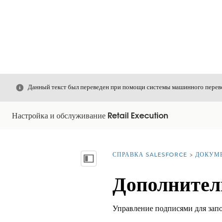
Закрыть
Данный текст был переведен при помощи системы машинного перево
Настройка и обслуживание Retail Execution
СПРАВКА SALESFORCE
ДОКУМ
Вы находитесь здесь:
Показать содержание
Дополнител
Управление подписями для зап