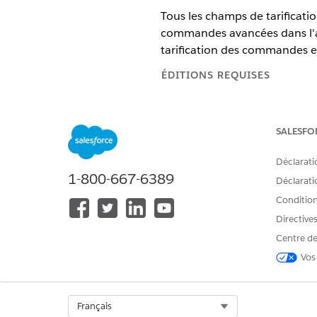
Tous les champs de tarificatio
commandes avancées dans l'a
tarification des commandes e
ÉDITIONS REQUISES
Disponible avec : Lightning 
SALESFO
Disponible avec :
Enterprise
Déclarati
Les commandes avancées sur or
1-800-667-6389
Déclaratio
de tarification avec l'expéri
Conditions
cohérence des données, et vo
travers les interfaces pour or
Directive
Centre de
Vos
Les équipes
REMARQUE
commande pour ordinat
l'application mobile po
l'emploi (OOTB). Les é
Select Org
Français