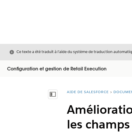
Fermer
Ce texte a été traduit à l’aide du système de traduction automatiq
Configuration et gestion de Retail Execution
AIDE DE SALESFORCE
DOCUME
Vous êtes ici :
Afficher la table des matières
Améliorati
les champs 