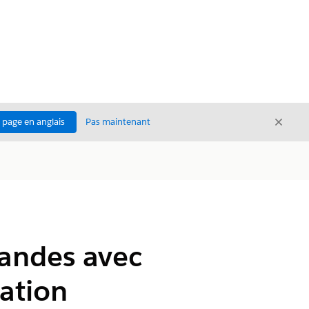
Ferme
a page en anglais
Pas maintenant
Fermer
andes avec
cation