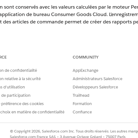
n sont conservés avec les valeurs calculées par le moteur Pe
pplication de bureau Consumer Goods Cloud. L'enregistrem
t des articles de commande permet de créer des rapports pe
Experience
RCE
COMMUNITY
Edition et
Unlimited
Edition dans lesquelles Consumer Good
on de confidentialité
AppExchange
dinateur de bureau offrent une interface utilisateur qui al
n relative à la sécurité
Administrateurs Salesforce
ence de commande de l'application mobile Consumer Goods Clou
 d’utilisation
Développeurs Salesforce
us pouvez capturer les détails de tarification des command
dinateur de bureau et appareil mobile.
s de participation
Trailhead
 préférence des cookies
Formation
 choix en matière de confidentialité
Confiance
 d'implémentation ne doivent pas considérer que la tarification pa
eur de bureau fonctionne de la même façon que la tarification pa
ur des scénarios spécifiques au client utilisant des sorties utilisate
© Copyright 2026, Salesforce.com Inc. Tous droits réservés. Les autres marqu
quipes de mise en œuvre doivent effectuer une validation de conce
Salesforce.com France SAS – 3 Avenue Octave Gréard – 75007 Paris