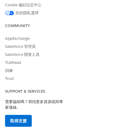
帳戶主管。
Cookie 偏好設定中心
「Penny Perfect 定價」以增強型資料模型為基礎,且需要進階訂
您的隱私選擇
單功能。若要使用「Penny Perfect 定價」功能,請將「
Penny
Perfect 定價」
權限集指派給使用者。請參閱
指派權限集給受管
COMMUNITY
理封裝使用者
。
AppExchange
Salesforce 管理員
為離線訂單設定「Penny Perfect 價格」很重要,因為:
Salesforce 開發人員
這可協助現場代表在造訪商店期間向客戶提供訂單的準確價格。
Trailhead
無論裝置或位置為何，價格必須一律相同。
即使網際網路連線不良，仍需要正確定價。
訓練
準確的發票處理對於現金收款和信用額度檢查而言至關重要。
Trust
需要正確的條件才能追加銷售並增加銷售量。
計算稅額和其他法律必要費用十分重要。
SUPPORT & SERVICES
請務必結合各種折扣，並將計算結果四捨五入。
需要協助嗎？尋找更多資源或與專
系統使用定價引擎來計算訂單的全方位價格。您可以設定產品定價
家連線。
的各種條件。定價引擎會搜尋並尋找相關定價條件 (根據金鑰類型和
金鑰集),將其壓縮為複雜定價條件、根據計算結構描述中設定的順序
取得支援
執行複雜定價條件,並達到訂單的準確項目。