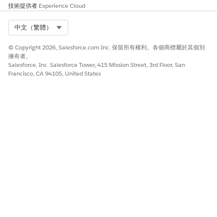
深入瞭解 Salesforce 說明。
技術提供者
Experience Cloud
設定 Penny Perfect 定價
定價條件
Select Org
中文（繁體）
© Copyright 2026, Salesforce.com Inc. 保留所有權利。各個商標屬於其個別
使用 Trailhead 建立並測試您的技能。
擁有者。
Salesforce, Inc. Salesforce Tower, 415 Mission Street, 3rd Floor, San
使用 Consumer Goods Cloud 離線行動應用程式取得
Francisco, CA 94105, United States
Penny Perfect 定價
瞭解 Penny Perfect 定價
瞭解 Penny Perfect 定價的結構,以及結構描述、範本、搜尋策
略和金鑰如何互動以計算精確的訂單價格。
Penny Perfect 定價的先決條件
在您使用 Penny Perfect 定價之前,您必須完成一些工作,例如排
程定價工作人員批次、設定選項清單值的翻譯、設定客戶資料,
以及填入「複雜定價條件」物件中的資料。
設定 Penny Perfect 定價
定價組態的一般流程涉及建立關鍵屬性、關鍵類型、搜尋策略、
定價條件範本、計算結構描述和結構描述決定。
定價條件