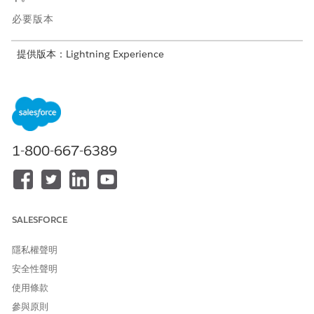
必要版本
提供版本：Lightning Experience
提供版本：已啟用 Consumer Goods Cloud 的
Enterprise
和
Unlimited
Edition
1-800-667-6389
在 Salesforce Go 中查看此功能!探索更多內容並探索相關
備註
功能。請參閱使用 Salesforce Go
探索和設定功能
。
SALESFORCE
隱私權聲明
安全性聲明
重要
使用條款
在 Government Cloud Plus 組織中開啟 Penny Perfect 定價,可
參與原則
將資料傳送至授權界限之外。如需詳細資料，請連絡 Salesforce