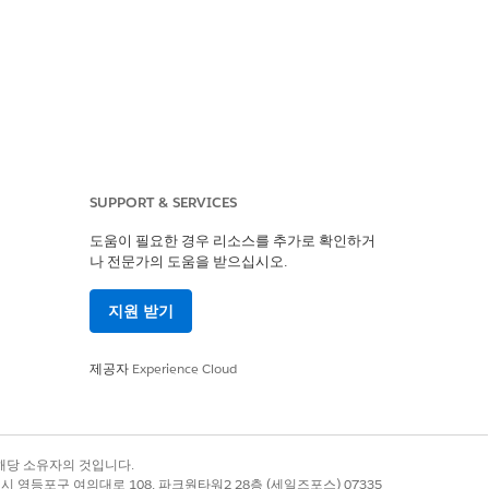
SUPPORT & SERVICES
도움이 필요한 경우 리소스를 추가로 확인하거
나 전문가의 도움을 받으십시오.
표로 삼습니다. Consumer Goods
지원 받기
하는 방법을 알아보십시오.
제공자
Experience Cloud
록 상표는 해당 소유자의 것입니다.
별시 영등포구 여의대로 108, 파크원타워2 28층 (세일즈포스) 07335