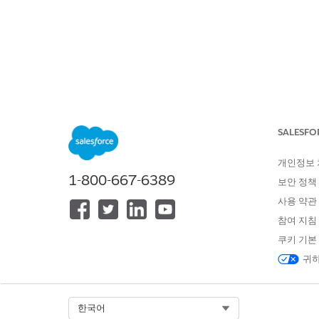
SALESFORCE 도움말
문서
리테일
위치:
목차 표시
고급 프로모
SALESFO
개인정보
일시적인 가격 인하(TPR), 쿠폰
1-800-667-6389
보안 정책
Cloud 앱은 판매 가능한 프
사용 약관
비디오를 시청하고 Consumer
참여 지침
쿠키 기본
귀하
Select Org
한국어