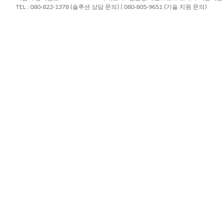
TEL : 080-822-1378 (솔루션 상담 문의) | 080-805-9651 (기술 지원 문의)
하려면 고급 프로모션 개체를 사용합니다.
관련된 보상을 판매 가능한 프로모션에 적용합니다.
일즈 파티 동안 세일즈 담당자를 지원하는 콘텐츠를 관리하고 게시합니다
?