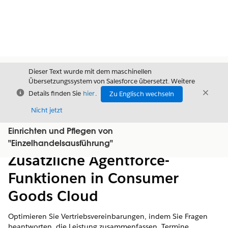
Dieser Text wurde mit dem maschinellen
Übersetzungssystem von Salesforce übersetzt. Weitere
Schließen
Schli
Details finden Sie
hier
.
Zu Englisch wechseln
Schließ
Nicht jetzt
Einrichten und Pflegen von
Inhalt
Inhalt anzeigen
"Einzelhandelsausführung"
Zusätzliche Agentforce-
Funktionen in Consumer
Goods Cloud
Optimieren Sie Vertriebsvereinbarungen, indem Sie Fragen
beantworten, die Leistung zusammenfassen, Termine