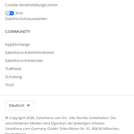
Cookie-Voreinstellungscenter
AGEN
THEMEN
AKTIONEN
Ihre
T
Datenschutzauswahlen
Vertrie
Vertriebsvereinbarungsv
Zusammenfassen der
COMMUNITY
bspla
erwaltung
Vertriebsvereinbarungsl
nung
eistung
AppExchange
Massenaktualisierung
Attributdetails abrufen
Salesforce-Administratoren
von
Massenaktualisierung
Vertriebsvereinbarunge
Salesforce-Entwickler
für
n
Trailhead
Vertriebsvereinbarungsk
ennzahlen durchführen
Schulung
Trust
Vermö
Vermögenswertservicesc
Telematik- und Service-
gensw
hätzung
Daten für
ertser
Vermögenswert
viceve
zusammenfassen
Select Org
Deutsch
rwaltu
Preisbücher abrufen
ng
© Copyright 2026, Salesforce.com Inc. Alle Rechte vorbehalten. Die
Serviceangebot
verschiedenen Marken sind Eigentum der jeweiligen Inhaber.
erstellen
Salesforce.com Germany GmbH, Erika-Mann-Str. 31, 80636 München,
Deutschland