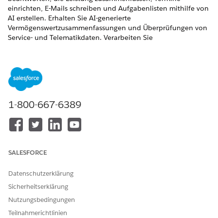
einrichten, E-Mails schreiben und Aufgabenlisten mithilfe von
AI erstellen. Erhalten Sie AI-generierte
Vermögenswertzusammenfassungen und Überprüfungen von
Service- und Telematikdaten. Verarbeiten Sie
Vermögenswertserviceaktionen wie das Generieren von
Angeboten und das Entwerfen von Kunden-E-Mails.
ERFORDERLICHE EDITIONEN
Verfügbarkeit: Lightning Experience
1-800-667-6389
Verfügbarkeit:
Enterprise
und
Unlimited
Edition mit
aktivierter Consumer Goods Cloud
Wenden Sie sich zum Identifizieren der Lizenzen in Ihrer
Salesforce-Organisation an den Support oder an Ihren
SALESFORCE
Kundenbeauftragten.
Datenschutzerklärung
Agentforce Funktionen
Sicherheitserklärung
Nutzen Sie diese Aktionen und Themen für Ihre
Nutzungsbedingungen
routinemäßigen Vertriebsvereinbarungen, den
Teilnahmerichtlinien
Vermögenswertservice und Inventarverwaltungsaufgaben.