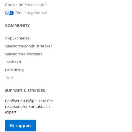
g
Cookie-preferenscenter
Massuppdatering av
Hämta attributdetaljer
Dina integritetsval
säljavtal
Utför massuppdatering
för säljavtalsmått
COMMUNITY
Servic
Uppskattning av
Sammanfatta data om
AppExchange
ehant
tillgångstjänst
telematik och tjänster
ering
för tillgångar
Salesforce-administratörer
för
Salesforce-utvecklare
Hämta prisböcker
tillgån
gar
Trailhead
Skapa serviceoffert
Utbildning
Hämta produkter
Trust
Få tillgångsgarantier
SUPPORT & SERVICES
Hantering av
Skapa
Behöver du hjälp? Hitta fler
tillgångsservicearbetsor
servicearbetsorder
resurser eller kontakta en
drar
Få serviceoffert
expert.
Lager
Lagerhantering
Få sökkriterier och
Få support
hante
resultat