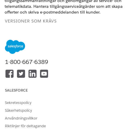
tillgångssammanfattningar och genomgångar av service- och
telematikdata. Hantera tillgångsserviceåtgärder som att skapa
offerter och skriva e-postmeddelanden till kunder.
VERSIONER SOM KRÄVS
Tillgängliga i: Lightning Experience
Tillgängliga i:
Enterprise
och
Unlimited
Editions där
Consumer Goods Cloud är aktiverat
1-800-667-6389
För att identifiera licenserna i din Salesforce-organisation,
kontakta support eller din kontoansvariga.
Agentforce funktioner
Använd dessa åtgärder och ämnen för dina rutinmässiga
SALESFORCE
säljavtal, tillgångsservice och lagerhanteringsuppgifter.
Sekretesspolicy
AGEN
ÄMNEN
ÅTGÄRDER
Säkerhetspolicy
T
Användningsvillkor
Säljpl
Hantering av säljavtal
Sammanfatta
Riktlinjer för deltagande
anerin
säljavtalsresultat