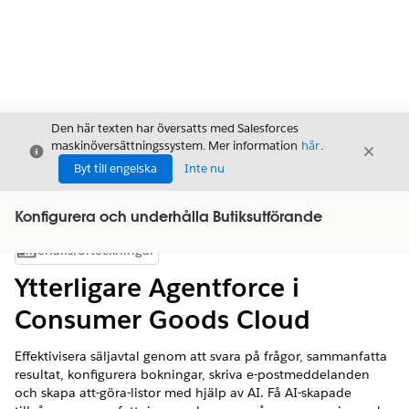
Den här texten har översatts med Salesforces
maskinöversättningssystem. Mer information
här
.
Stäng
Stäng
Stäng
Byt till engelska
Inte nu
Konfigurera och underhålla Butiksutförande
Innehållsförteckningar
Visa innehållsförteckning
Ytterligare Agentforce i
Consumer Goods Cloud
Effektivisera säljavtal genom att svara på frågor, sammanfatta
resultat, konfigurera bokningar, skriva e-postmeddelanden
och skapa att-göra-listor med hjälp av AI. Få AI-skapade