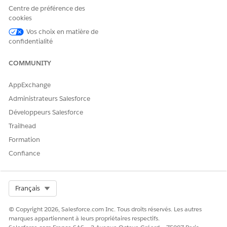
Centre de préférence des
cookies
Vos choix en matière de
CET ARTICLE A-T-IL RÉSOLU VOTRE PROBLÈME ?
confidentialité
Dites-nous ce que nous pouvons améliorer !
COMMUNITY
Oui
Non
AppExchange
Administrateurs Salesforce
Développeurs Salesforce
Trailhead
Formation
Confiance
Select Org
Français
© Copyright 2026, Salesforce.com Inc. Tous droits réservés. Les autres
marques appartiennent à leurs propriétaires respectifs.