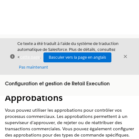
Ce texte a été traduit à l’aide du système de traduction
automatique de Salesforce. Plus de détails, consultez
Fermer
Ferme
<
cette page
.
Basculer vers la page en anglais
Fermer
Pas maintenant
Table des
Configuration et gestion de Retail Execution
Afficher la table des matières
matières
Approbations
Vous pouvez utiliser les approbations pour contrôler vos
processus commerciaux. Les approbations permettent à un
superviseur d'approuver, de rejeter ou de réattribuer des
transactions commerciales. Vous pouvez également configurer
des approbations pour des types de commande spécifiques.