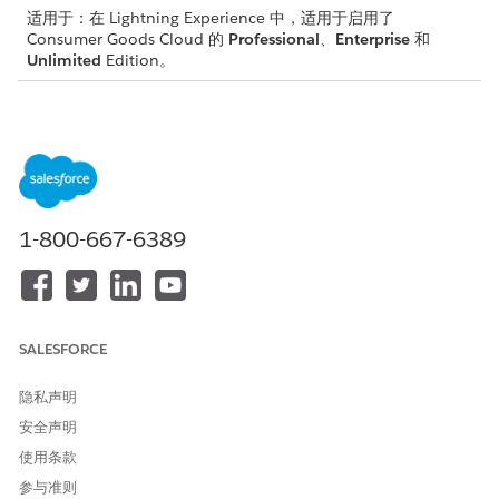
适用于：在 Lightning Experience 中，适用于启用了
Consumer Goods Cloud 的
Professional
、
Enterprise
和
Unlimited
Edition。
为业务流程设置工作流驱动的批准，例如：
客户任务管理
时间报表
订单接收：仅当订单模板中未选中“考虑可选促销”且“计算价格”
不是离线（按钮）或离线（编辑模式）时，高级订单的批准才会
1-800-667-6389
显示在桌面应用程序上。
使用流设置工作流驱动的批准。见
Consumer Goods Cloud
Flows
。
SALESFORCE
本文章是否解决您的问题？
隐私声明
请与我们共享您的想法，以便我们进行改进！
安全声明
是
否
使用条款
参与准则