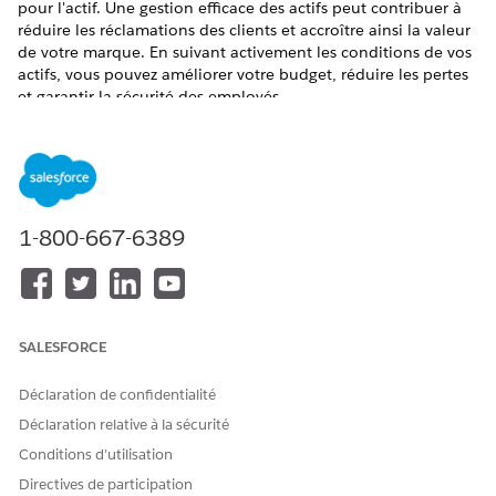
pour l'actif. Une gestion efficace des actifs peut contribuer à
réduire les réclamations des clients et accroître ainsi la valeur
de votre marque. En suivant activement les conditions de vos
actifs, vous pouvez améliorer votre budget, réduire les pertes
et garantir la sécurité des employés.
ÉDITIONS REQUISES
Disponible avec : Lightning Experience dans les éditions
Professional
,
Enterprise
et
Unlimited
avec Consumer Goods
Cloud activée.
1-800-667-6389
Un modèle d’actif définit les caractéristiques génériques d’un
actif, et un type d’actif définit les détails de l'actif. Créez par
exemple un modèle d'actif Réfrigérant, puis des types d'actif
Marque A et Marque B.
SALESFORCE
Création d’un modèle d'actif
Créez des modèles afin d'accélérer la création d'actifs pour
Déclaration de confidentialité
l'organisation commerciale.
Déclaration relative à la sécurité
Création d’un type d'actif
Conditions d’utilisation
Pour classer des actifs, créez des types d'actif. Les types
Directives de participation