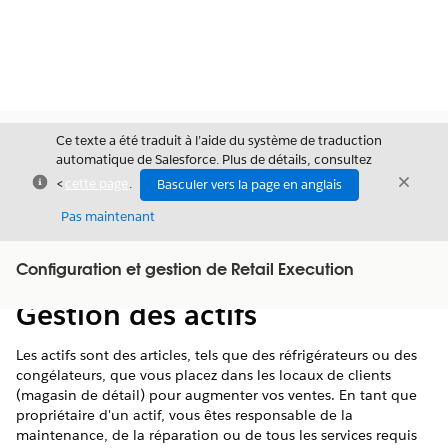
Ce texte a été traduit à l’aide du système de traduction
automatique de Salesforce. Plus de détails, consultez
Fermer
Ferme
<
cette page
.
Basculer vers la page en anglais
Fermer
Pas maintenant
Table des
Configuration et gestion de Retail Execution
Afficher la table des matières
matières
Gestion des actifs
Les actifs sont des articles, tels que des réfrigérateurs ou des
congélateurs, que vous placez dans les locaux de clients
(magasin de détail) pour augmenter vos ventes. En tant que
propriétaire d'un actif, vous êtes responsable de la
maintenance, de la réparation ou de tous les services requis