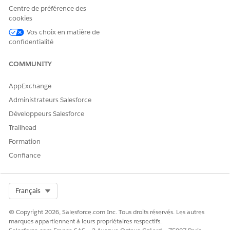
d'actif sont créés en tant qu'enregistrements Produit.
Centre de préférence des
cookies
Vos choix en matière de
confidentialité
CET ARTICLE A-T-IL RÉSOLU VOTRE PROBLÈME ?
Dites-nous ce que nous pouvons améliorer !
COMMUNITY
Oui
Non
AppExchange
Administrateurs Salesforce
Développeurs Salesforce
Trailhead
Formation
Confiance
Select Org
Français
© Copyright 2026, Salesforce.com Inc. Tous droits réservés. Les autres
marques appartiennent à leurs propriétaires respectifs.