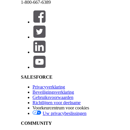
1-800-667-6389
HEEFT DIT ARTIKEL UW PROBLEEM OPGELOST?
Sluiten
Laat ons weten wat we kunnen doen om te verbeteren!
Deze tekst werd vertaald aan de hand van het systeem voor automatische vertaling van Sale
Salesforce Help | Article
Sluiten
Sluiten
SALESFORCE
Privacyverklaring
Beveiligingsverklaring
Gebruiksvoorwaarden
Richtlijnen voor deelname
Voorkeurcentrum voor cookies
Uw privacybeslissingen
COMMUNITY