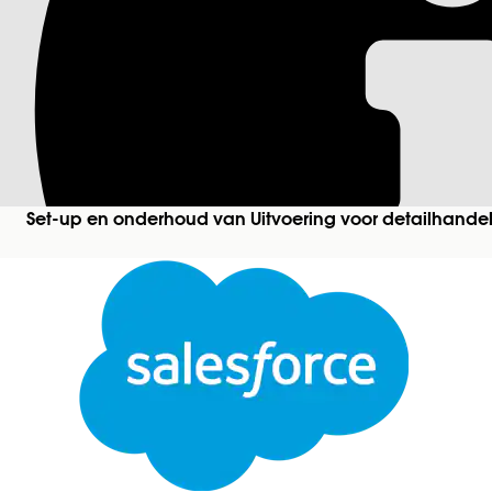
Activabeheer
Activa zijn artikelen, zoals koel- of vriesapparatuu
stimuleren. Als eigenaar bent u verantwoordelijk
zijn voor de activa. Wanneer u uw activa efficiën
vergroten. Door de conditie van uw activa actief b
Set-up en onderhoud van Uitvoering voor detailhande
uw werknemers waarborgen.
Vereiste editions
Beschikbaar in: Lightning Experience in
Profession
Een activumsjabloon definieert de algemene kenme
activum. Maak bijvoorbeeld een activumsjabloon 
Een activumsjabloon maken
Maak activumsjablonen voor een verkooporganisat
Een type activum maken
Voor het classificeren van activa maakt u typen a