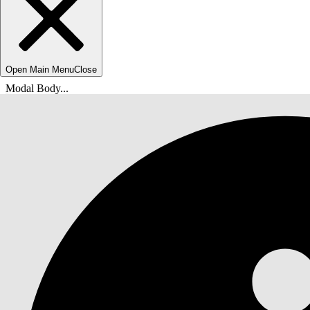
Open Main Menu
Close
Modal Body...
U bent hier:
Help van Salesforce
Documenten
Set-up en onderhoud van Uitvoering voor detai