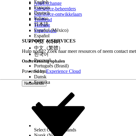
English
AppExchange
Français
Salesforce-beheerders
Deutsch
Salesforce-ontwikkelaars
Italiano
Trailhead
日本語
Training
Español (México)
Vertrouwen
Español
SUPPORT & SERVICES
中文（简体）
中文（繁體）
Hulp nodig? Zoek naar meer resources of neem contact met
한국어
Русский
Ondersteuning ophalen
Português (Brasil)
Powered by
Suomi
Experience Cloud
Dansk
Svenska
Nederlands
Select Org
Nederlands
Norsk (Noors)