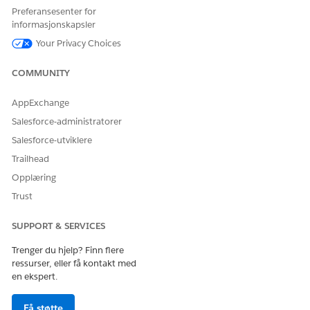
Preferansesenter for
informasjonskapsler
Your Privacy Choices
HJALP DENNE ARTIKKELEN MED Å LØSE PROBLEMET DITT?
COMMUNITY
La oss få vite det slik at vi kan forbedre!
AppExchange
Ja
Nei
Salesforce-administratorer
Salesforce-utviklere
Trailhead
Opplæring
Trust
SUPPORT & SERVICES
Trenger du hjelp? Finn flere
ressurser, eller få kontakt med
en ekspert.
Få støtte