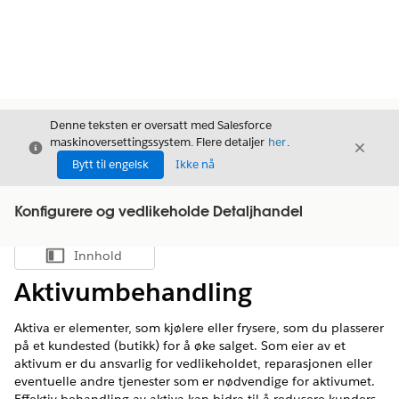
Denne teksten er oversatt med Salesforce
maskinoversettingssystem. Flere detaljer
her
.
Avslutt
Avslut
Avslutt
Bytt til engelsk
Ikke nå
Konfigurere og vedlikeholde Detaljhandel
Innhold
Vis innholdsfortegnelse
Aktivumbehandling
Aktiva er elementer, som kjølere eller frysere, som du plasserer
på et kundested (butikk) for å øke salget. Som eier av et
aktivum er du ansvarlig for vedlikeholdet, reparasjonen eller
eventuelle andre tjenester som er nødvendige for aktivumet.